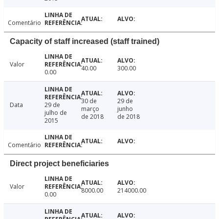
Comentário
Capacity of staff increased (staff trained)
Valor
40.00
300.00
0.00
30 de
29 de
Data
29 de
março
junho
julho de
de 2018
de 2018
2015
Comentário
Direct project beneficiaries
Valor
8000.00
214000.00
0.00