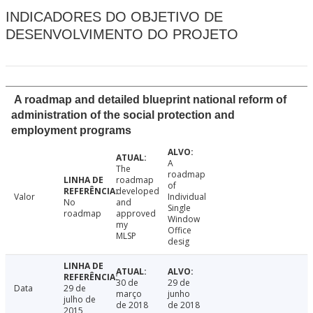
INDICADORES DO OBJETIVO DE
DESENVOLVIMENTO DO PROJETO
A roadmap and detailed blueprint national reform of
administration of the social protection and
employment programs
A
The
roadmap
roadmap
of
developed
Valor
Individual
No
and
Single
roadmap
approved
Window
my
Office
MLSP
desig
30 de
29 de
Data
29 de
março
junho
julho de
de 2018
de 2018
2015