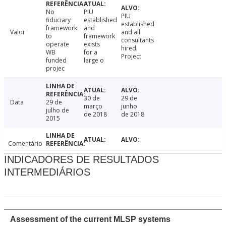
No
PIU
PIU
fiduciary
established
established
framework
and
Valor
and all
to
framework
consultants
operate
exists
hired.
WB
for a
Project
funded
large o
projec
30 de
29 de
Data
29 de
março
junho
julho de
de 2018
de 2018
2015
Comentário
INDICADORES DE RESULTADOS
INTERMEDIÁRIOS
Assessment of the current MLSP systems