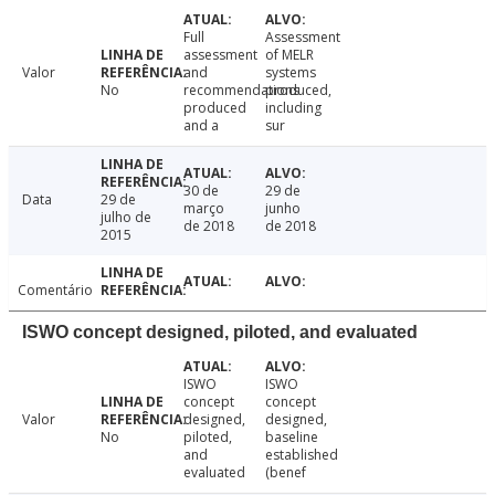
Full
Assessment
assessment
of MELR
Valor
and
systems
No
recommendations
produced,
produced
including
and a
sur
30 de
29 de
Data
29 de
março
junho
julho de
de 2018
de 2018
2015
Comentário
ISWO concept designed, piloted, and evaluated
ISWO
ISWO
concept
concept
Valor
designed,
designed,
No
piloted,
baseline
and
established
evaluated
(benef