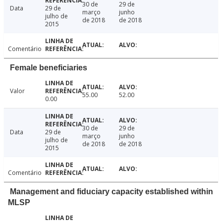
30 de
29 de
Data
29 de
março
junho
julho de
de 2018
de 2018
2015
Comentário
Female beneficiaries
Valor
55.00
52.00
0.00
30 de
29 de
Data
29 de
março
junho
julho de
de 2018
de 2018
2015
Comentário
Management and fiduciary capacity established within
MLSP