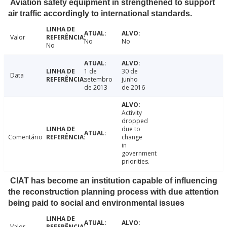
Aviation safety equipment in strengthened to support
air traffic accordingly to international standards.
Valor
No
No
No
1 de
30 de
Data
setembro
junho
de 2013
de 2016
Activity
dropped
due to
Comentário
change
in
government
priorities.
CIAT has become an institution capable of influencing
the reconstruction planning process with due attention
being paid to social and environmental issues
Valor