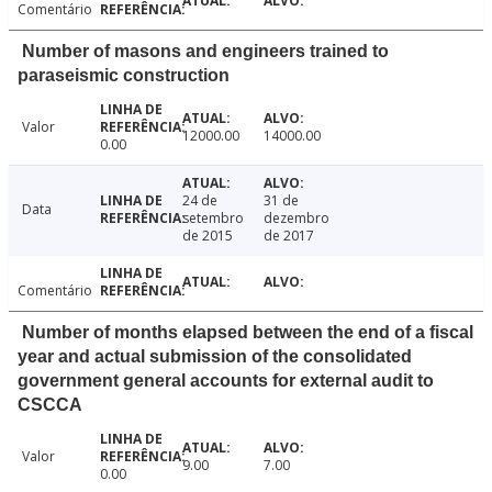
Comentário
Number of masons and engineers trained to
paraseismic construction
Valor
12000.00
14000.00
0.00
24 de
31 de
Data
setembro
dezembro
de 2015
de 2017
Comentário
Number of months elapsed between the end of a fiscal
year and actual submission of the consolidated
government general accounts for external audit to
CSCCA
Valor
9.00
7.00
0.00