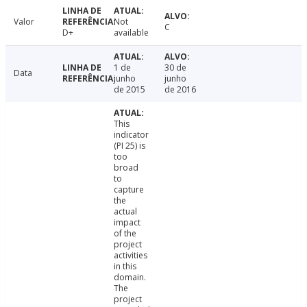
Valor
Not
C
D+
available
1 de
30 de
Data
junho
junho
de 2015
de 2016
This
indicator
(PI 25) is
too
broad
to
capture
the
actual
impact
of the
project
activities
in this
domain.
The
project