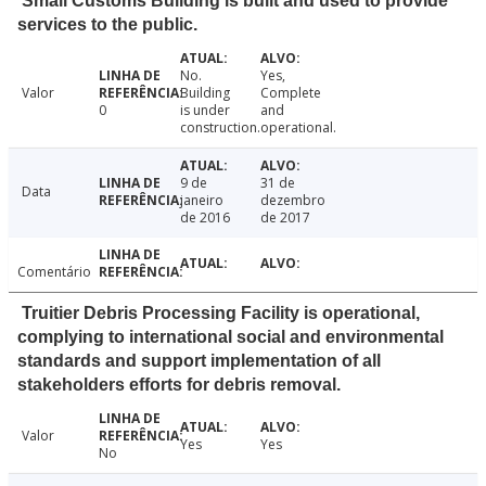
Small Customs Building is built and used to provide
services to the public.
No.
Yes,
Valor
Building
Complete
0
is under
and
construction.
operational.
9 de
31 de
Data
janeiro
dezembro
de 2016
de 2017
Comentário
Truitier Debris Processing Facility is operational,
complying to international social and environmental
standards and support implementation of all
stakeholders efforts for debris removal.
Valor
Yes
Yes
No