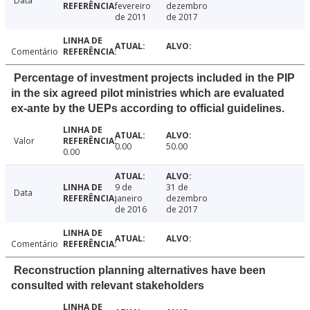
Data
fevereiro
dezembro
de 2011
de 2017
Comentário
Percentage of investment projects included in the PIP
in the six agreed pilot ministries which are evaluated
ex-ante by the UEPs according to official guidelines.
Valor
0.00
50.00
0.00
9 de
31 de
Data
janeiro
dezembro
de 2016
de 2017
Comentário
Reconstruction planning alternatives have been
consulted with relevant stakeholders