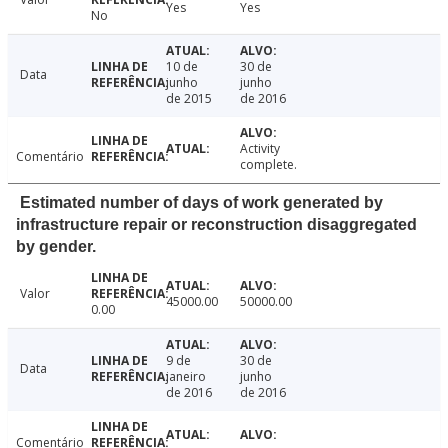
Yes
Yes
No
10 de
30 de
Data
junho
junho
de 2015
de 2016
Activity
Comentário
complete.
Estimated number of days of work generated by
infrastructure repair or reconstruction disaggregated
by gender.
Valor
45000.00
50000.00
0.00
9 de
30 de
Data
janeiro
junho
de 2016
de 2016
Comentário