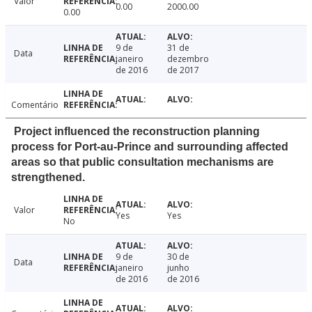
Valor
0.00
2000.00
0.00
9 de
31 de
Data
janeiro
dezembro
de 2016
de 2017
Comentário
Project influenced the reconstruction planning
process for Port-au-Prince and surrounding affected
areas so that public consultation mechanisms are
strengthened.
Valor
Yes
Yes
No
9 de
30 de
Data
janeiro
junho
de 2016
de 2016