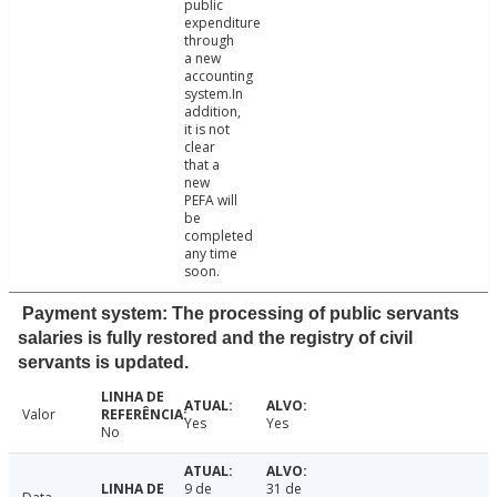
public
expenditure
through
a new
accounting
system.In
addition,
it is not
clear
that a
new
PEFA will
be
completed
any time
soon.
Payment system: The processing of public servants
salaries is fully restored and the registry of civil
servants is updated.
Valor
Yes
Yes
No
9 de
31 de