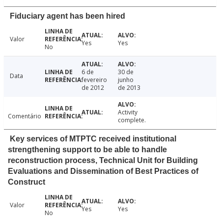
Fiduciary agent has been hired
Valor
Yes
Yes
No
6 de
30 de
Data
fevereiro
junho
de 2012
de 2013
Activity
Comentário
complete.
Key services of MTPTC received institutional
strengthening support to be able to handle
reconstruction process, Technical Unit for Building
Evaluations and Dissemination of Best Practices of
Construct
Valor
Yes
Yes
No