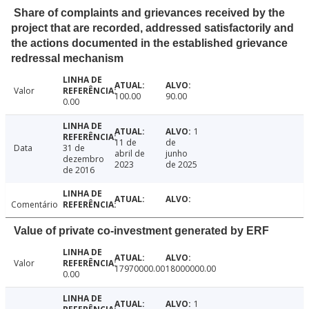
Share of complaints and grievances received by the
project that are recorded, addressed satisfactorily and
the actions documented in the established grievance
redressal mechanism
Valor
100.00
90.00
0.00
1
11 de
de
Data
31 de
abril de
junho
dezembro
2023
de 2025
de 2016
Comentário
Value of private co-investment generated by ERF
Valor
17970000.00
18000000.00
0.00
1