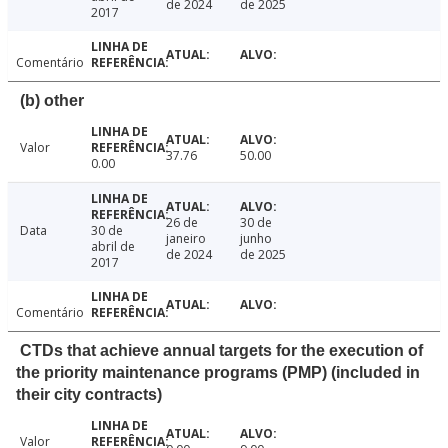
de 2024
de 2025
2017
Comentário
(b) other
Valor
37.76
50.00
0.00
26 de
30 de
Data
30 de
janeiro
junho
abril de
de 2024
de 2025
2017
Comentário
CTDs that achieve annual targets for the execution of
the priority maintenance programs (PMP) (included in
their city contracts)
Valor