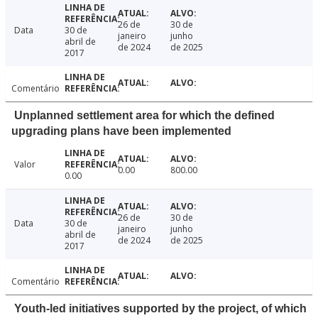
26 de
30 de
Data
30 de
janeiro
junho
abril de
de 2024
de 2025
2017
Comentário
Unplanned settlement area for which the defined
upgrading plans have been implemented
Valor
0.00
800.00
0.00
26 de
30 de
Data
30 de
janeiro
junho
abril de
de 2024
de 2025
2017
Comentário
Youth-led initiatives supported by the project, of which