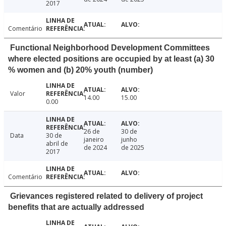
2017
Comentário
Functional Neighborhood Development Committees
where elected positions are occupied by at least (a) 30
% women and (b) 20% youth (number)
Valor
14.00
15.00
0.00
26 de
30 de
Data
30 de
janeiro
junho
abril de
de 2024
de 2025
2017
Comentário
Grievances registered related to delivery of project
benefits that are actually addressed