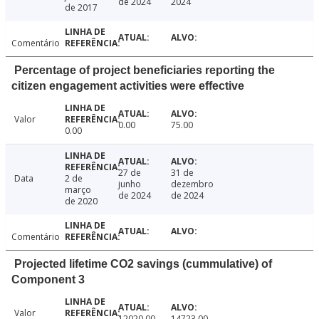
de 2024
2024
de 2017
Comentário
Percentage of project beneficiaries reporting the
citizen engagement activities were effective
Valor
0.00
75.00
0.00
27 de
31 de
Data
2 de
junho
dezembro
março
de 2024
de 2024
de 2020
Comentário
Projected lifetime CO2 savings (cummulative) of
Component 3
Valor
12020.00
14723.00