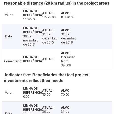
reasonable distance (20 km radius) in the project areas
Valor
12225.00
83420.00
11075.00
31 de
31 de
Data
30 de
dezembro
dezembro
novembro
de 2015
de 2019
de 2013
Increased
Comentário
from
38,000
Indicator five: Beneficiaries that feel project
investments reflect their needs
Valor
45.00
70.00
0.00
30 de
31 de
Data
11 de