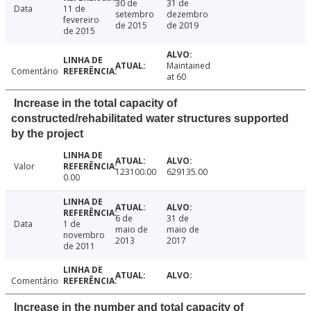
30 de
31 de
Data
11 de
setembro
dezembro
fevereiro
de 2015
de 2019
de 2015
Maintained
Comentário
at 60
Increase in the total capacity of
constructed/rehabilitated water structures supported
by the project
Valor
123100.00
629135.00
0.00
6 de
31 de
Data
1 de
maio de
maio de
novembro
2013
2017
de 2011
Comentário
Increase in the number and total capacity of