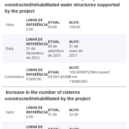
constructed/rehabilitated water structures supported
by the project
Valor
39.00
109.00
0.00
30 de
31 de
Data
31 de
setembro
maio de
dezembro
de 2015
2017
de 2012
109.00/997529Increased
Comentário
39.00/143280
from
0.00/0.00
74/680,050
Increase in the number of cisterns
constructed/rehabilitated by the project
Valor
31.00
32.00
0.00