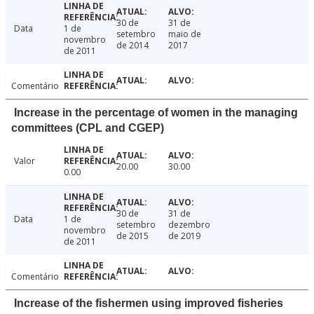
30 de
31 de
Data
1 de
setembro
maio de
novembro
de 2014
2017
de 2011
Comentário
Increase in the percentage of women in the managing
committees (CPL and CGEP)
Valor
20.00
30.00
0.00
30 de
31 de
Data
1 de
setembro
dezembro
novembro
de 2015
de 2019
de 2011
Comentário
Increase of the fishermen using improved fisheries