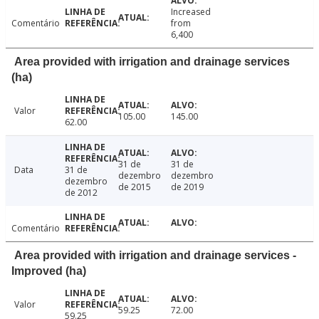
Increased
Comentário
from
6,400
Area provided with irrigation and drainage services
(ha)
Valor
105.00
145.00
62.00
31 de
31 de
Data
31 de
dezembro
dezembro
dezembro
de 2015
de 2019
de 2012
Comentário
Area provided with irrigation and drainage services -
Improved (ha)
Valor
59.25
72.00
59.25