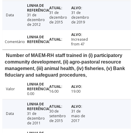
31 de
31 de
Data
31 de
dezembro
dezembro
dezembro
de 2015
de 2019
de 2012
Increased
Comentário
from 47
Number of MAEM-RH staff trained in (i) participatory
community development, (ii) agro-pastoral resource
management, (iii) animal health, (iv) fisheries, (v) Bank
fiduciary and safeguard procedures,
Valor
16.00
19.00
0.00
30 de
31 de
Data
31 de
setembro
maio de
dezembro
de 2015
2017
de 2011