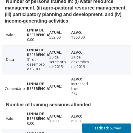
Number of persons trained in: (i) water resource
management, (ii) agro-pastoral resource management,
(iii) participatory planning and development, and (iv)
income-generating activities
Valor
552.00
1860.00
0.00
30 de
31 de
Data
31 de
setembro
dezembro
dezembro
de 2015
de 2019
de 2011
Increased
Comentário
from
475
Number of training sessions attended
Valor
19.00
60.00
0.00
Feedback Survey