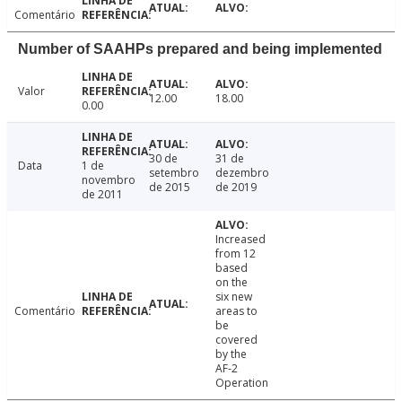
Comentário
Number of SAAHPs prepared and being implemented
Valor
12.00
18.00
0.00
30 de
31 de
Data
1 de
setembro
dezembro
novembro
de 2015
de 2019
de 2011
Increased
from 12
based
on the
six new
Comentário
areas to
be
covered
by the
AF-2
Operation