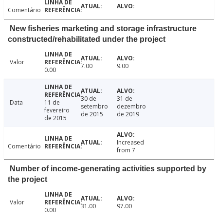
Comentário
New fisheries marketing and storage infrastructure
constructed/rehabilitated under the project
Valor
7.00
9.00
0.00
30 de
31 de
Data
11 de
setembro
dezembro
fevereiro
de 2015
de 2019
de 2015
Increased
Comentário
from 7
Number of income-generating activities supported by
the project
Valor
31.00
97.00
0.00