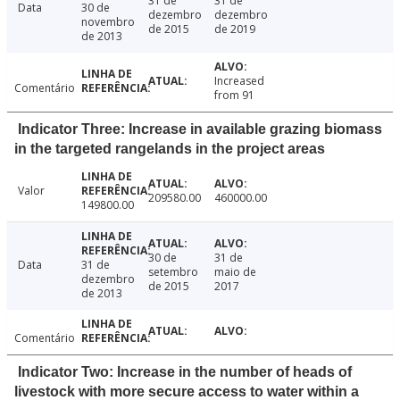
31 de
31 de
Data
30 de
dezembro
dezembro
novembro
de 2015
de 2019
de 2013
Increased
Comentário
from 91
Indicator Three: Increase in available grazing biomass
in the targeted rangelands in the project areas
Valor
209580.00
460000.00
149800.00
30 de
31 de
Data
31 de
setembro
maio de
dezembro
de 2015
2017
de 2013
Comentário
Indicator Two: Increase in the number of heads of
livestock with more secure access to water within a