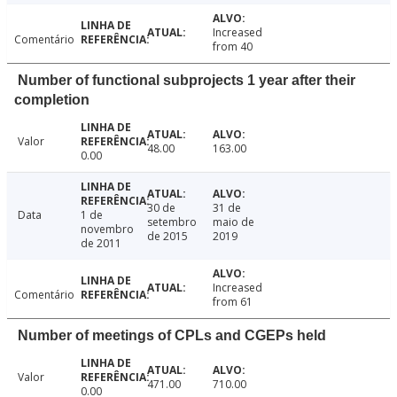
Increased
Comentário
from 40
Number of functional subprojects 1 year after their
completion
Valor
48.00
163.00
0.00
30 de
31 de
Data
1 de
setembro
maio de
novembro
de 2015
2019
de 2011
Increased
Comentário
from 61
Number of meetings of CPLs and CGEPs held
Valor
471.00
710.00
0.00