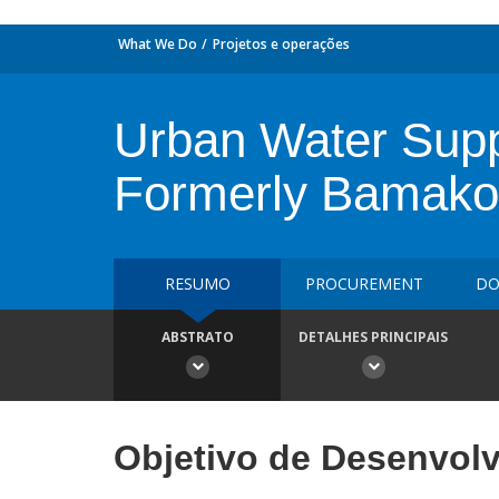
What We Do
Projetos e operações
Urban Water Suppl
Formerly Bamako
RESUMO
PROCUREMENT
DO
ABSTRATO
DETALHES PRINCIPAIS
Objetivo de Desenvol