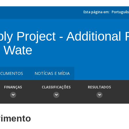
Esta página em:
Português
y Project - Additional 
 Wate
CUMENTOS
NOTÍCIAS E MÍDIA
FINANÇAS
CLASSIFICAÇÕES
RESULTADOS
vimento