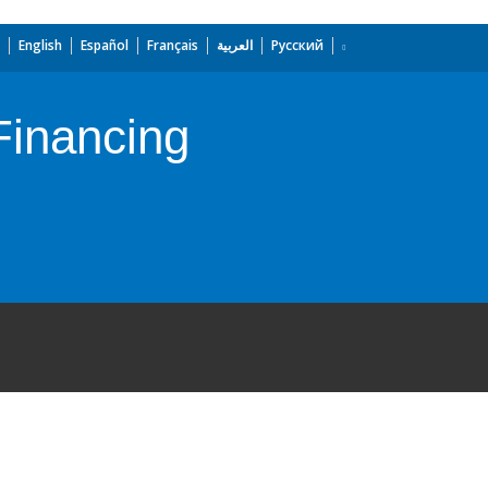
English
Español
Français
العربية
Русский
Financing