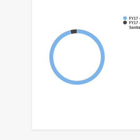
FY17 
FY17 
Sanit