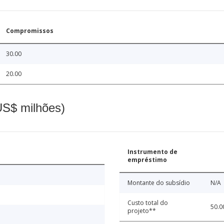
Compromissos
30.00
20.00
(US$ milhões)
Instrumento de
empréstimo
Montante do subsídio
N/A
Custo total do
50.0
projeto**