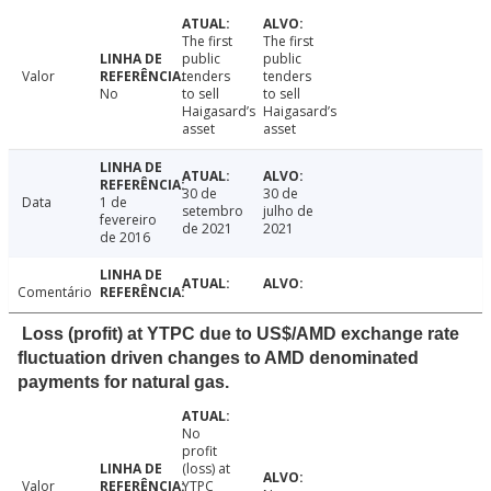
The first
The first
public
public
Valor
tenders
tenders
No
to sell
to sell
Haigasard’s
Haigasard’s
asset
asset
30 de
30 de
Data
1 de
setembro
julho de
fevereiro
de 2021
2021
de 2016
Comentário
Loss (profit) at YTPC due to US$/AMD exchange rate
fluctuation driven changes to AMD denominated
payments for natural gas.
No
profit
(loss) at
Valor
YTPC