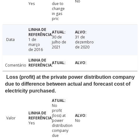
No
Yes
due to
change
in gas
pric
30 de
31 de
Data
1 de
julho de
dezembro
março
2021
de 2020
de 2016
Comentário
Loss (profit) at the private power distribution company
due to difference between actual and forecast cost of
electricity purchased.
No
profit
(loss) at
Valor
power
No
Yes
distribution
company
due