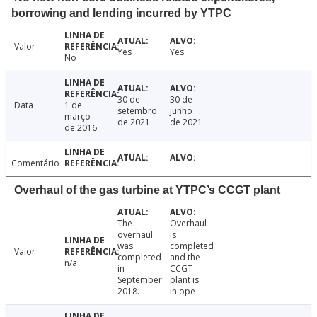
borrowing and lending incurred by YTPC
Valor
Yes
Yes
No
30 de
30 de
Data
1 de
setembro
junho
março
de 2021
de 2021
de 2016
Comentário
Overhaul of the gas turbine at YTPC’s CCGT plant
The
Overhaul
overhaul
is
was
completed
Valor
completed
and the
n/a
in
CCGT
September
plant is
2018.
in ope