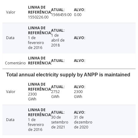
Valor
1566459.00
0.00
1550226.00
1 de
Data
1 de
abril de
fevereiro
2018
de 2016
Comentário
Total annual electricity supply by ANPP is maintained
Valor
2752
2300
2300
GWh
GWh
GWh
30 de
31 de
Data
1 de
setembro
dezembro
fevereiro
de 2021
de 2020
de 2016