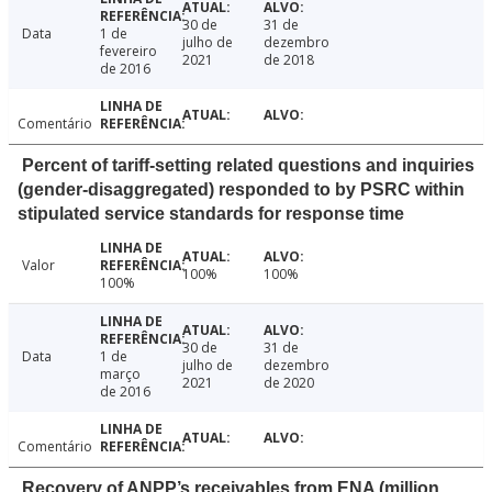
30 de
31 de
Data
1 de
julho de
dezembro
fevereiro
2021
de 2018
de 2016
Comentário
Percent of tariff-setting related questions and inquiries
(gender-disaggregated) responded to by PSRC within
stipulated service standards for response time
Valor
100%
100%
100%
30 de
31 de
Data
1 de
julho de
dezembro
março
2021
de 2020
de 2016
Comentário
Recovery of ANPP’s receivables from ENA (million