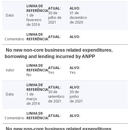
30 de
31 de
Data
1 de
julho de
dezembro
fevereiro
2021
de 2020
de 2016
Comentário
No new non-core business related expenditures,
borrowing and lending incurred by ANPP
Valor
Yes
Yes
No
30 de
30 de
Data
1 de
setembro
junho
março
de 2021
de 2021
de 2016
Comentário
No new non-core business related expenditures,