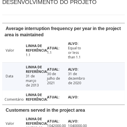
DESENVOLVIMENTO DO PROJETO
Average interruption frequency per year in the project
area is maintained
Equal to
Valor
1.1
or less
1.1
than 1.1
30 de
31 de
Data
31 de
julho de
dezembro
março
2021
de 2020
de 2013
Comentário
Customers served in the project area
Valor
1042000.00
1040000.00