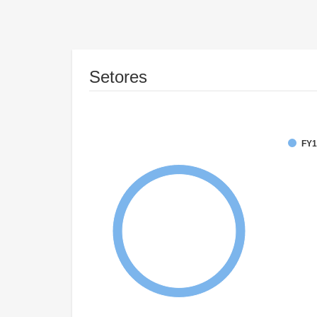
Setores
FY1