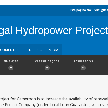
Esta página em:
Português
al Hydropower Project
CUMENTOS
NOTÍCIAS E MÍDIA
FINANÇAS
CLASSIFICAÇÕES
RESULTADOS
oject for Cameroon is to increase the availability of renew
 The Project Company (under Local Loan Guarantee) will cov