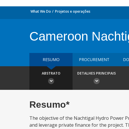
What We Do
Projetos e operações
Cameroon Nachtig
RESUMO
PROCUREMENT
DO
ABSTRATO
DETALHES PRINCIPAIS
Resumo*
The objective of the Nachtigal Hydro Power Pr
and leverage private finance for the project.