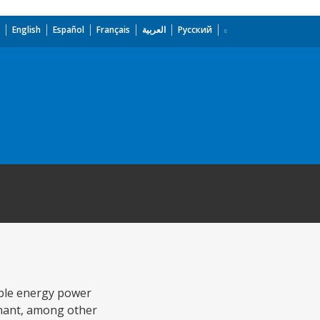
English
Español
Français
العربية
Русский
able energy power
enant, among other