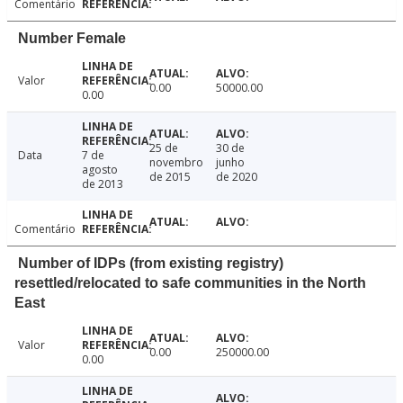
Comentário
Number Female
Valor
0.00
50000.00
0.00
25 de
30 de
Data
7 de
novembro
junho
agosto
de 2015
de 2020
de 2013
Comentário
Number of IDPs (from existing registry)
resettled/relocated to safe communities in the North
East
Valor
0.00
250000.00
0.00