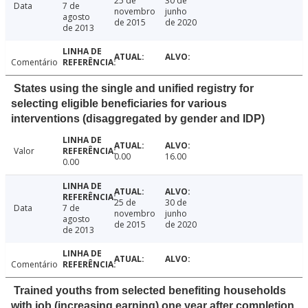
25 de
30 de
Data
7 de
novembro
junho
agosto
de 2015
de 2020
de 2013
Comentário
States using the single and unified registry for
selecting eligible beneficiaries for various
interventions (disaggregated by gender and IDP)
Valor
0.00
16.00
0.00
25 de
30 de
Data
7 de
novembro
junho
agosto
de 2015
de 2020
de 2013
Comentário
Trained youths from selected benefiting households
with job (increasing earning) one year after completion