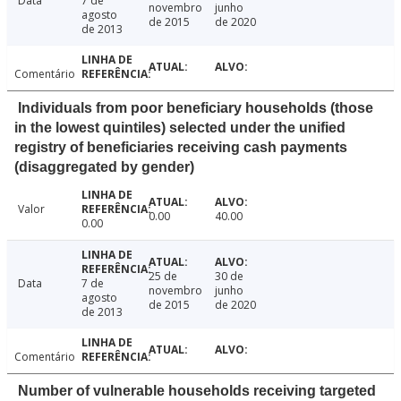
Data
7 de
novembro
junho
agosto
de 2015
de 2020
de 2013
Comentário
Individuals from poor beneficiary households (those
in the lowest quintiles) selected under the unified
registry of beneficiaries receiving cash payments
(disaggregated by gender)
Valor
0.00
40.00
0.00
25 de
30 de
Data
7 de
novembro
junho
agosto
de 2015
de 2020
de 2013
Comentário
Number of vulnerable households receiving targeted