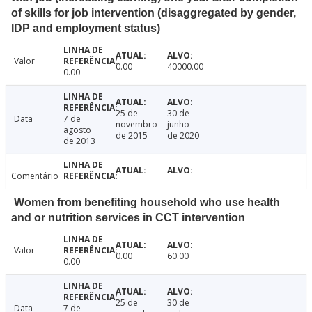
of skills for job intervention (disaggregated by gender,
IDP and employment status)
Valor
0.00
40000.00
0.00
25 de
30 de
Data
7 de
novembro
junho
agosto
de 2015
de 2020
de 2013
Comentário
Women from benefiting household who use health
and or nutrition services in CCT intervention
Valor
0.00
60.00
0.00
25 de
30 de
Data
7 de