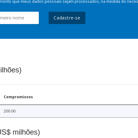
nsinto que meus dados pessoais sejam processados, na medida do necessá
Cadastre-se
ilhões)
Compromissos
200.00
(US$ milhões)