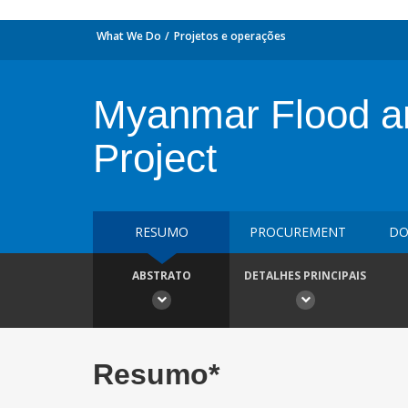
What We Do
Projetos e operações
Myanmar Flood a
Project
RESUMO
PROCUREMENT
DO
ABSTRATO
DETALHES PRINCIPAIS
Resumo*