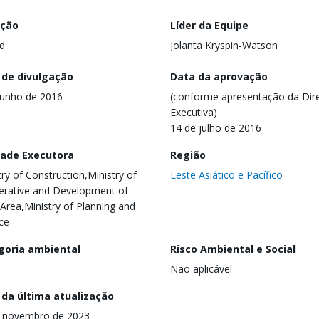
ação
Líder da Equipe
d
Jolanta Kryspin-Watson
 de divulgação
Data da aprovação
junho de 2016
(conforme apresentação da Dire
Executiva)
14 de julho de 2016
dade Executora
Região
try of Construction,Ministry of
Leste Asiático e Pacífico
rative and Development of
 Area,Ministry of Planning and
ce
goria ambiental
Risco Ambiental e Social
Não aplicável
 da última atualização
e novembro de 2023