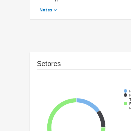
Notes
Setores
F
F
T
F