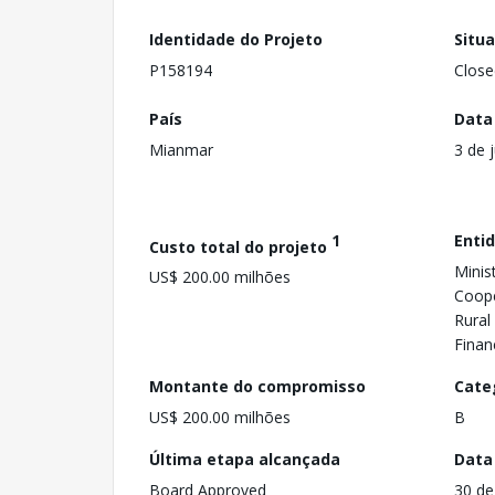
Identidade do Projeto
Situ
P158194
Close
País
Data
Mianmar
3 de 
1
Enti
Custo total do projeto
Minis
US$ 200.00 milhões
Coope
Rural
Finan
Montante do compromisso
Cate
US$ 200.00 milhões
B
Última etapa alcançada
Data
Board Approved
30 d