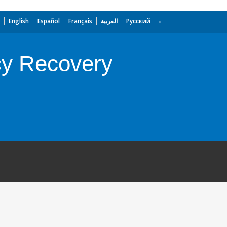
English
Español
Français
العربية
Русский
cy Recovery