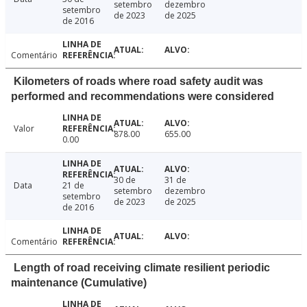
setembro
dezembro
setembro
de 2023
de 2025
de 2016
Comentário
Kilometers of roads where road safety audit was
performed and recommendations were considered
Valor
878.00
655.00
0.00
30 de
31 de
Data
21 de
setembro
dezembro
setembro
de 2023
de 2025
de 2016
Comentário
Length of road receiving climate resilient periodic
maintenance (Cumulative)