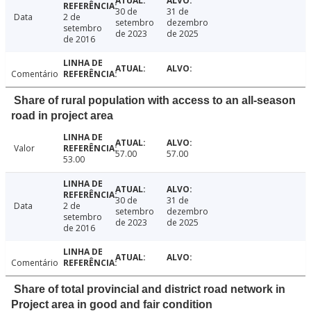
30 de
31 de
Data
2 de
setembro
dezembro
setembro
de 2023
de 2025
de 2016
Comentário
Share of rural population with access to an all-season
road in project area
Valor
57.00
57.00
53.00
30 de
31 de
Data
2 de
setembro
dezembro
setembro
de 2023
de 2025
de 2016
Comentário
Share of total provincial and district road network in
Project area in good and fair condition