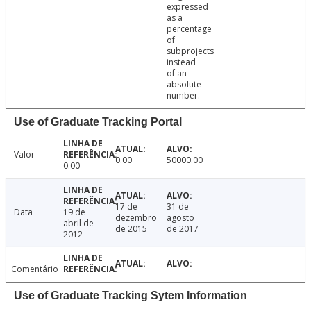
expressed
as a
percentage
of
subprojects
instead
of an
absolute
number.
Use of Graduate Tracking Portal
Valor
0.00
50000.00
0.00
17 de
31 de
Data
19 de
dezembro
agosto
abril de
de 2015
de 2017
2012
Comentário
Use of Graduate Tracking Sytem Information