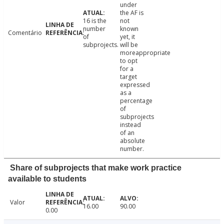
under
the AF is
16 is the
not
number
known
Comentário
of
yet, it
subprojects.
will be
moreappropriate
to opt
for a
target
expressed
as a
percentage
of
subprojects
instead
of an
absolute
number.
Share of subprojects that make work practice
available to students
Valor
16.00
90.00
0.00