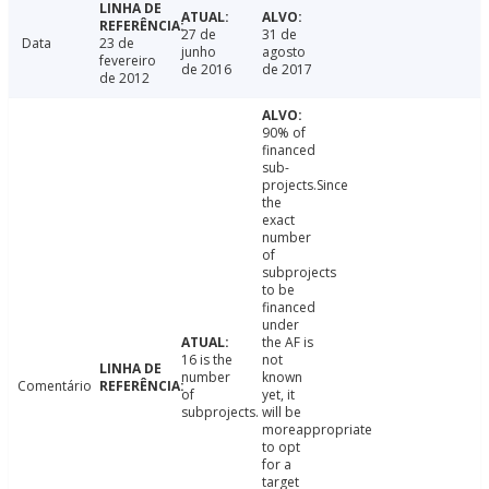
27 de
31 de
Data
23 de
junho
agosto
fevereiro
de 2016
de 2017
de 2012
90% of
financed
sub-
projects.Since
the
exact
number
of
subprojects
to be
financed
under
the AF is
16 is the
not
number
known
Comentário
of
yet, it
subprojects.
will be
moreappropriate
to opt
for a
target