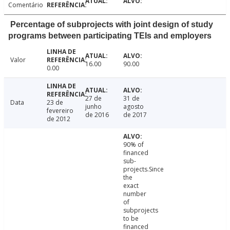
Comentário
Percentage of subprojects with joint design of study
programs between participating TEIs and employers
Valor
16.00
90.00
0.00
27 de
31 de
Data
23 de
junho
agosto
fevereiro
de 2016
de 2017
de 2012
90% of
financed
sub-
projects.Since
the
exact
number
of
subprojects
to be
financed