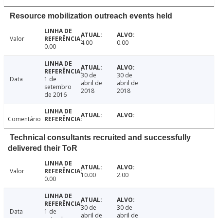
Resource mobilization outreach events held
Valor
4.00
0.00
0.00
30 de
30 de
Data
1 de
abril de
abril de
setembro
2018
2018
de 2016
Comentário
Technical consultants recruited and successfully
delivered their ToR
Valor
10.00
2.00
0.00
30 de
30 de
Data
1 de
abril de
abril de