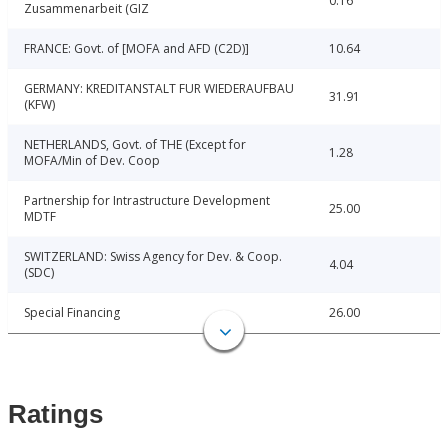
0.16
Zusammenarbeit (GIZ
FRANCE: Govt. of [MOFA and AFD (C2D)]
10.64
GERMANY: KREDITANSTALT FUR WIEDERAUFBAU
31.91
(KFW)
NETHERLANDS, Govt. of THE (Except for
1.28
MOFA/Min of Dev. Coop
Partnership for Intrastructure Development
25.00
MDTF
SWITZERLAND: Swiss Agency for Dev. & Coop.
4.04
(SDC)
Special Financing
26.00
Ratings