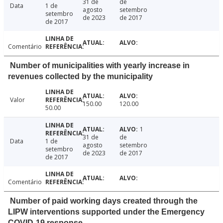
31 de
de
Data
1 de
agosto
setembro
setembro
de 2023
de 2017
de 2017
Comentário
Number of municipalities with yearly increase in
revenues collected by the municipality
Valor
150.00
120.00
50.00
1
31 de
de
Data
1 de
agosto
setembro
setembro
de 2023
de 2017
de 2017
Comentário
Number of paid working days created through the
LIPW interventions supported under the Emergency
COVID-19 response