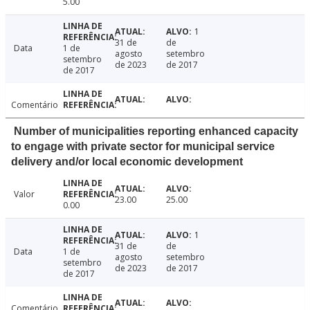
5.00
1
31 de
de
Data
1 de
agosto
setembro
setembro
de 2023
de 2017
de 2017
Comentário
Number of municipalities reporting enhanced capacity
to engage with private sector for municipal service
delivery and/or local economic development
Valor
23.00
25.00
0.00
1
31 de
de
Data
1 de
agosto
setembro
setembro
de 2023
de 2017
de 2017
Comentário