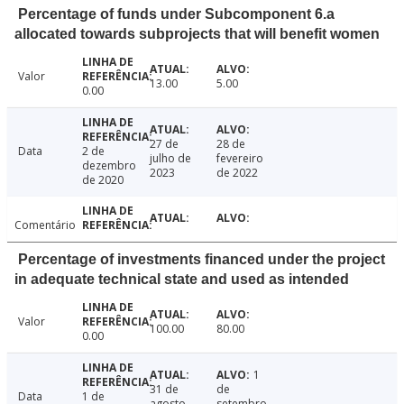
Percentage of funds under Subcomponent 6.a
allocated towards subprojects that will benefit women
Valor
13.00
5.00
0.00
27 de
28 de
Data
2 de
julho de
fevereiro
dezembro
2023
de 2022
de 2020
Comentário
Percentage of investments financed under the project
in adequate technical state and used as intended
Valor
100.00
80.00
0.00
1
31 de
de
Data
1 de
agosto
setembro