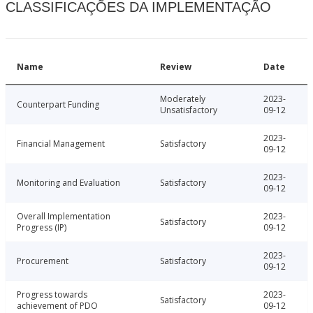
CLASSIFICAÇÕES DA IMPLEMENTAÇÃO
Name
Review
Date
Moderately
2023-
Counterpart Funding
Unsatisfactory
09-12
2023-
Financial Management
Satisfactory
09-12
2023-
Monitoring and Evaluation
Satisfactory
09-12
Overall Implementation
2023-
Satisfactory
Progress (IP)
09-12
2023-
Procurement
Satisfactory
09-12
Progress towards
2023-
Satisfactory
achievement of PDO
09-12