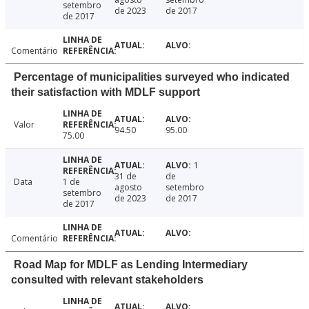
setembro
de 2023
de 2017
de 2017
Comentário
Percentage of municipalities surveyed who indicated
their satisfaction with MDLF support
Valor
94.50
95.00
75.00
1
31 de
de
Data
1 de
agosto
setembro
setembro
de 2023
de 2017
de 2017
Comentário
Road Map for MDLF as Lending Intermediary
consulted with relevant stakeholders