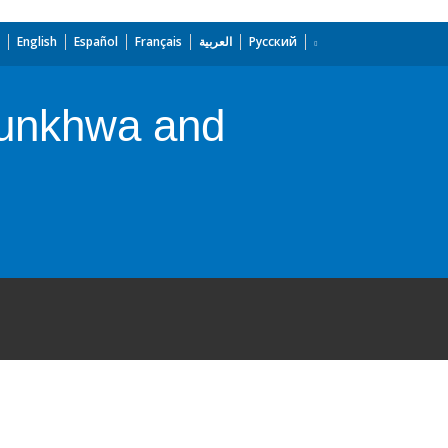
English
Español
Français
العربية
Русский
tunkhwa and