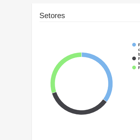
Setores
F
c
F
I