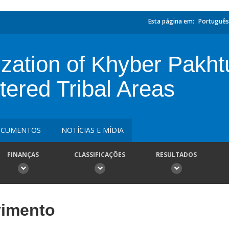
Esta página em:
Português
ization of Khyber Pakh
tered Tribal Areas
CUMENTOS
NOTÍCIAS E MÍDIA
FINANÇAS
CLASSIFICAÇÕES
RESULTADOS
vimento