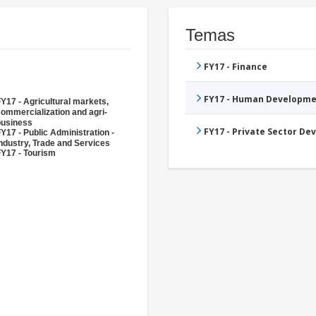
Temas
FY17 - Finance
FY17 - Human Developme
Y17 - Agricultural markets,
ommercialization and agri-
business
FY17 - Private Sector D
Y17 - Public Administration -
ndustry, Trade and Services
FY17 - Tourism