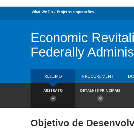
What We Do
Projetos e operações
Economic Revital
Federally Adminis
RESUMO
PROCUREMENT
DO
ABSTRATO
DETALHES PRINCIPAIS
Objetivo de Desenvol