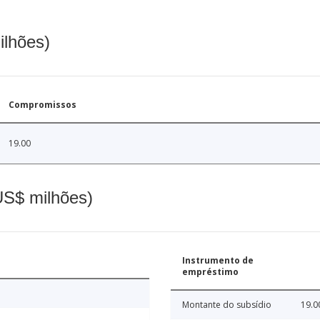
ilhões)
Compromissos
19.00
(US$ milhões)
Instrumento de
empréstimo
Montante do subsídio
19.0