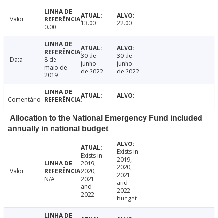
Valor
13.00
22.00
0.00
30 de
30 de
Data
8 de
junho
junho
maio de
de 2022
de 2022
2019
Comentário
Allocation to the National Emergency Fund included
annually in national budget
Exists in
Exists in
2019,
2019,
2020,
Valor
2020,
2021
N/A
2021
and
and
2022
2022
budget