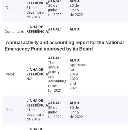
30 de
30 de
Data
31 de
junho
junho
dezembro
de 2022
de 2022
de 2018
Comentário
Annual activity and accounting report for the National
Emergency Fund approved by its Board
The
Approved
annual
for
activity
Valor
2019,
and
N/A
2020
accounting
and
report
2021
for 2021
30 de
30 de
Data
31 de
junho
junho
dezembro
de 2022
de 2022
de 2018