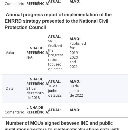
Comentário
Annual progress report of implementation of the
ENRRD strategy presented to the National Civil
Protection Council
SNPC
Published
finalized
for
the
Valor
2019,
progress
N/A
2020
report
and
focused
2021
on emer
30 de
30 de
Data
31 de
junho
junho
dezembro
de 2022
de 2022
de 2018
Comentário
Number of MOUs signed between INE and public
institutions/sectors to systematically share data with