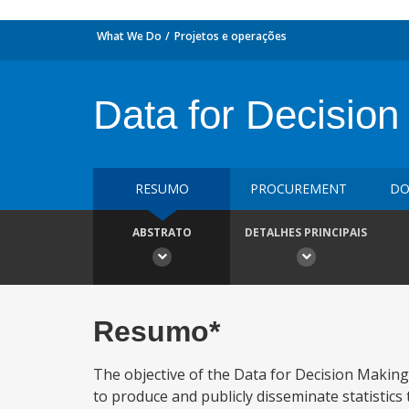
What We Do
Projetos e operações
Data for Decision
RESUMO
PROCUREMENT
DO
ABSTRATO
DETALHES PRINCIPAIS
Resumo*
The objective of the Data for Decision Making P
to produce and publicly disseminate statistic