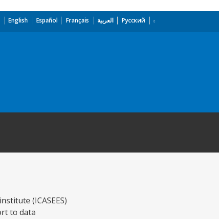
English
Español
Français
العربية
Русский
institute (ICASEES)
rt to data