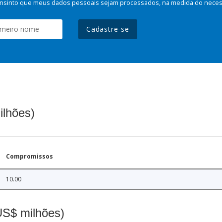
nsinto que meus dados pessoais sejam processados, na medida do necessá
Cadastre-se
ilhões)
Compromissos
10.00
(US$ milhões)