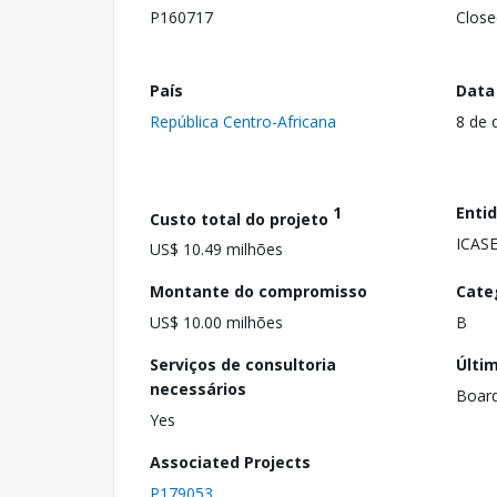
P160717
Close
País
Data
República Centro-Africana
8 de 
1
Enti
Custo total do projeto
ICAS
US$ 10.49 milhões
Montante do compromisso
Cate
US$ 10.00 milhões
B
Serviços de consultoria
Últi
necessários
Boar
Yes
Associated Projects
P179053