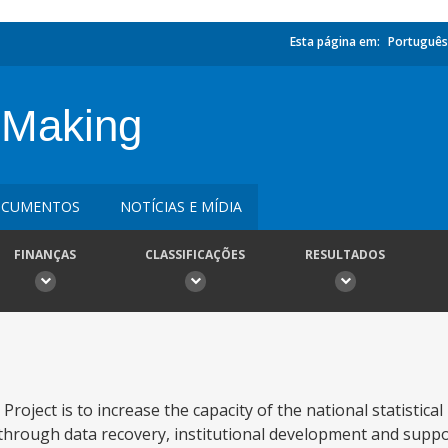
Esta página em:
Português
 Making
CUMENTOS
NOTÍCIAS E MÍDIA
FINANÇAS
CLASSIFICAÇÕES
RESULTADOS
roject is to increase the capacity of the national statistical 
s through data recovery, institutional development and suppo