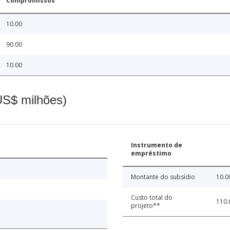
Compromissos
10.00
90.00
10.00
(US$ milhões)
Instrumento de
empréstimo
Montante do subsídio
10.0
Custo total do
110.
projeto**