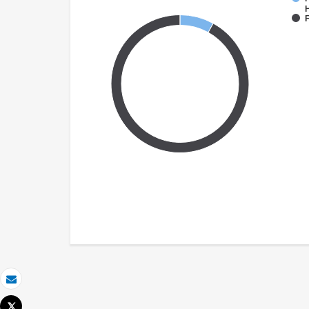
F
Email
Tweet