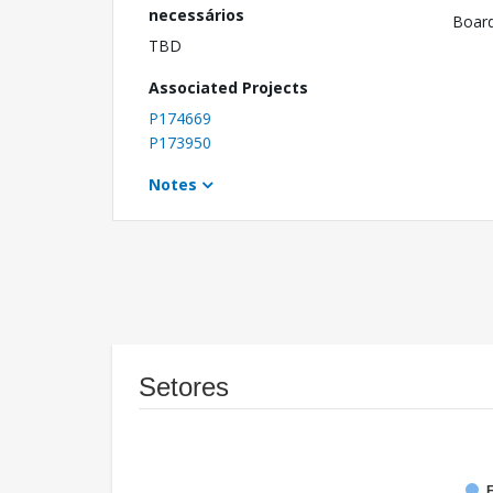
necessários
Boar
TBD
Associated Projects
P174669
P173950
Notes
Setores
F