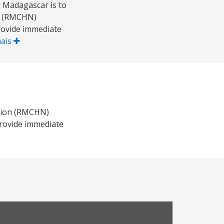
 Madagascar is to
on (RMCHN)
rovide immediate
mais
ition (RMCHN)
provide immediate