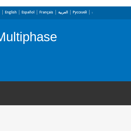
English
Español
Français
العربية
Русский
Multiphase