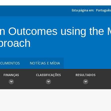
Esta página em:
Português
on Outcomes using the 
proach
CUMENTOS
NOTÍCIAS E MÍDIA
FINANÇAS
CLASSIFICAÇÕES
RESULTADOS