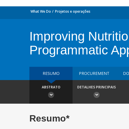
What We Do
Projetos e operações
Improving Nutriti
Programmatic Ap
RESUMO
PROCUREMENT
DO
ABSTRATO
DETALHES PRINCIPAIS
Resumo*