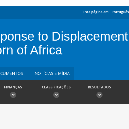
Esta página em:
Português
onse to Displacement 
rn of Africa
CUMENTOS
NOTÍCIAS E MÍDIA
FINANÇAS
CLASSIFICAÇÕES
RESULTADOS