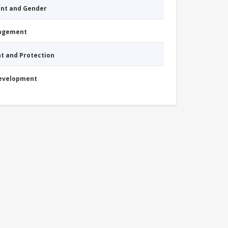
nt and Gender
nagement
nt and Protection
Development