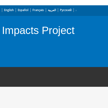
English
Español
Français
العربية
Русский
Impacts Project