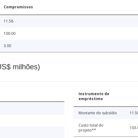
Compromissos
11.58
100.00
3.00
(US$ milhões)
Instrumento de
empréstimo
Montante do subsídio
11.5
Custo total do
103.
projeto**