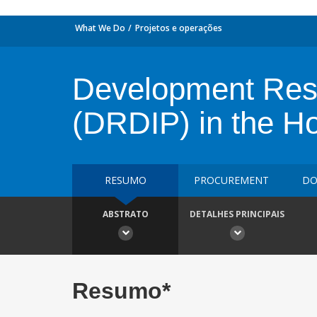
What We Do
Projetos e operações
Development Resp
(DRDIP) in the Ho
RESUMO
PROCUREMENT
DO
ABSTRATO
DETALHES PRINCIPAIS
Resumo*