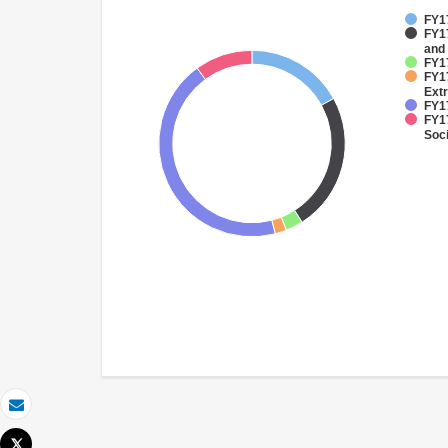
FY17
FY17
and
FY1
FY1
Extr
FY17
FY17
Soci
Email
Tweet