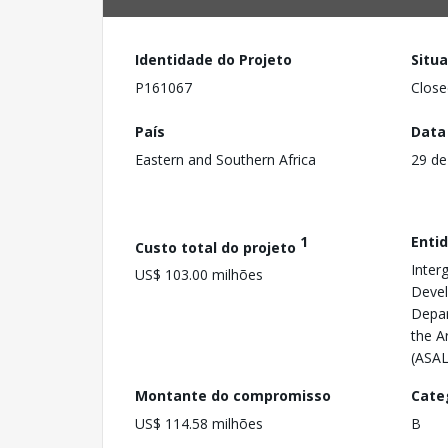
Identidade do Projeto
Situ
P161067
Close
País
Data
Eastern and Southern Africa
29 de
1
Enti
Custo total do projeto
Inter
US$ 103.00 milhões
Devel
Depar
the A
(ASAL
Montante do compromisso
Cate
US$ 114.58 milhões
B