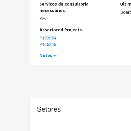
Serviços de consultoria
Últi
necessários
Boar
Yes
Associated Projects
P179954
P166266
Notes
Setores