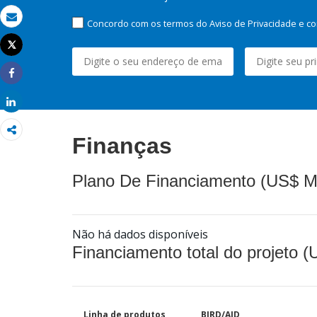
Concordo com os termos do Aviso de Privacidade e co
Email
Tweet
Imprimir
Share
Share
Finanças
Plano De Financiamento (US$ M
Não há dados disponíveis
Financiamento total do projeto 
Linha de produtos
BIRD/AID