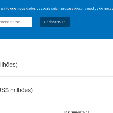
nsinto que meus dados pessoais sejam processados, na medida do necessá
Cadastre-se
ilhões)
(US$ milhões)
Instrumento de