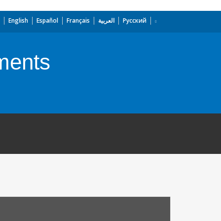
English
Español
Français
العربية
Русский
ments