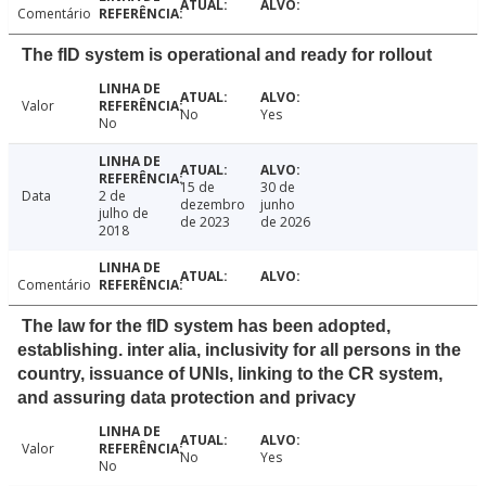
Comentário
The fID system is operational and ready for rollout
Valor
No
Yes
No
15 de
30 de
Data
2 de
dezembro
junho
julho de
de 2023
de 2026
2018
Comentário
The law for the fID system has been adopted,
establishing. inter alia, inclusivity for all persons in the
country, issuance of UNIs, linking to the CR system,
and assuring data protection and privacy
Valor
No
Yes
No