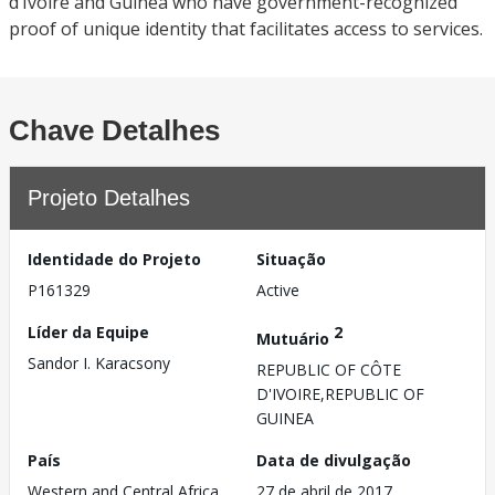
d’Ivoire and Guinea who have government-recognized
proof of unique identity that facilitates access to services.
Chave Detalhes
Projeto Detalhes
Identidade do Projeto
Situação
P161329
Active
Líder da Equipe
2
Mutuário
Sandor I. Karacsony
REPUBLIC OF CÔTE
D'IVOIRE,REPUBLIC OF
GUINEA
País
Data de divulgação
Western and Central Africa
27 de abril de 2017