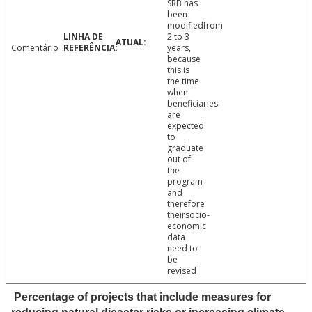
SRB has
been
modifiedfrom
2 to 3
Comentário
years,
because
this is
the time
when
beneficiaries
are
expected
to
graduate
out of
the
program
and
therefore
theirsocio-
economic
data
need to
be
revised
Percentage of projects that include measures for