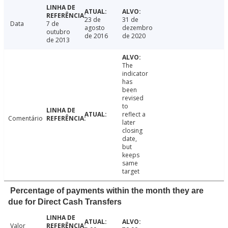
23 de
31 de
Data
7 de
agosto
dezembro
outubro
de 2016
de 2020
de 2013
The
indicator
has
been
revised
to
reflect a
Comentário
later
closing
date,
but
keeps
same
target
Percentage of payments within the month they are
due for Direct Cash Transfers
Valor