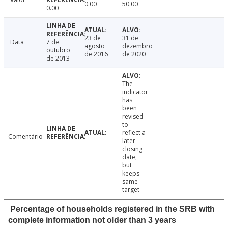
0.00
50.00
0.00
23 de
31 de
Data
7 de
agosto
dezembro
outubro
de 2016
de 2020
de 2013
The
indicator
has
been
revised
to
reflect a
Comentário
later
closing
date,
but
keeps
same
target
Percentage of households registered in the SRB with
complete information not older than 3 years