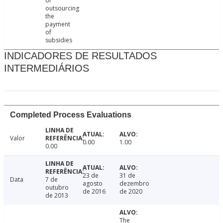
of
outsourcing
the
payment
of
subsidies
INDICADORES DE RESULTADOS
INTERMEDIÁRIOS
Completed Process Evaluations
Valor
0.00
1.00
0.00
23 de
31 de
Data
7 de
agosto
dezembro
outubro
de 2016
de 2020
de 2013
The