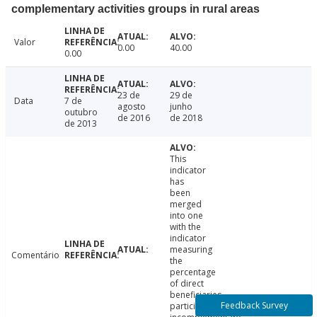
complementary activities groups in rural areas
Valor
0.00
40.00
0.00
23 de
29 de
Data
7 de
agosto
junho
outubro
de 2016
de 2018
de 2013
This
indicator
has
been
merged
into one
with the
indicator
measuring
Comentário
the
percentage
of direct
beneficiaries
Feedback Survey
participating