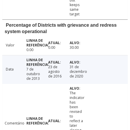
but
keeps
same
target
Percentage of Districts with grievance and redress
system operational
Valor
0.00
30.00
0.00
23 de
31 de
Data
7 de
agosto
dezembro
outubro
de 2016
de 2020
de 2013
The
indicator
has
been
revised
to
reflect a
Comentário
later