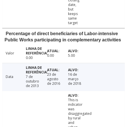
closing
date,
but
keeps
same
target
Percentage of direct beneficiaries of Labor-intensive
Public Works participating in complementary activities
Valor
0.00
5.00
0.00
23 de
16 de
Data
7 de
agosto
março
outubro
de 2016
de 2018
de 2013
This is
indicator
was
disaggregated
by rural
and