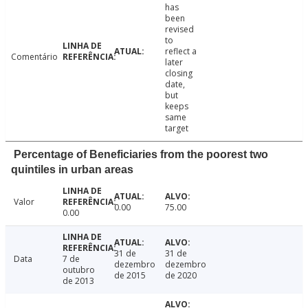
has
been
revised
to
reflect a
Comentário
later
closing
date,
but
keeps
same
target
Percentage of Beneficiaries from the poorest two
quintiles in urban areas
Valor
0.00
75.00
0.00
31 de
31 de
Data
7 de
dezembro
dezembro
outubro
de 2015
de 2020
de 2013