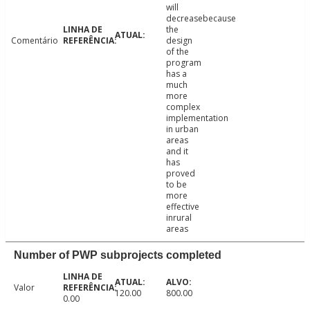
will
decreasebecause
the
Comentário
design
of the
program
has a
much
more
complex
implementation
in urban
areas
and it
has
proved
to be
more
effective
inrural
areas
Number of PWP subprojects completed
Valor
120.00
800.00
0.00