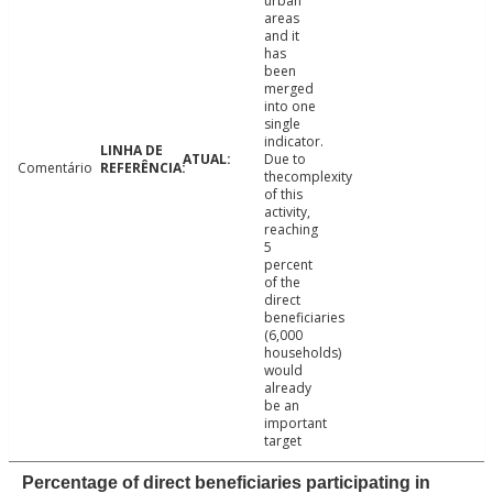
urban
areas
and it
has
been
merged
into one
single
indicator.
Due to
Comentário
thecomplexity
of this
activity,
reaching
5
percent
of the
direct
beneficiaries
(6,000
households)
would
already
be an
important
target
Percentage of direct beneficiaries participating in