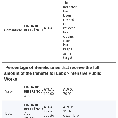
The
indicator
has
been
revised
to
reflect a
Comentário
later
closing
date,
but
keeps
same
target
Percentage of Beneficiaries that receive the full
amount of the transfer for Labor-Intensive Public
Works
Valor
100.00
70.00
0.00
23 de
31 de
Data
7 de
agosto
dezembro
outubro