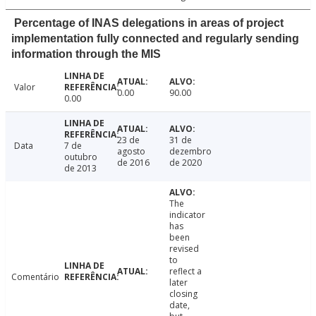
Percentage of INAS delegations in areas of project
implementation fully connected and regularly sending
information through the MIS
Valor
0.00
90.00
0.00
23 de
31 de
Data
7 de
agosto
dezembro
outubro
de 2016
de 2020
de 2013
The
indicator
has
been
revised
to
reflect a
Comentário
later
closing
date,