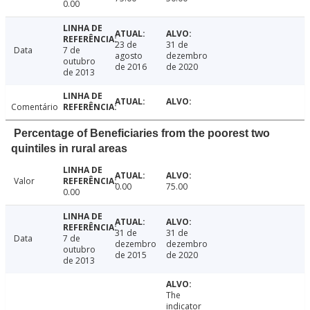
0.00
23 de
31 de
Data
7 de
agosto
dezembro
outubro
de 2016
de 2020
de 2013
Comentário
Percentage of Beneficiaries from the poorest two
quintiles in rural areas
Valor
0.00
75.00
0.00
31 de
31 de
Data
7 de
dezembro
dezembro
outubro
de 2015
de 2020
de 2013
The
indicator