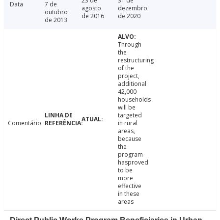
23 de
31 de
Data
7 de
agosto
dezembro
outubro
de 2016
de 2020
de 2013
Through
the
restructuring
of the
project,
additional
42,000
households
will be
targeted
Comentário
in rural
areas,
because
the
program
hasproved
to be
more
effective
in these
areas