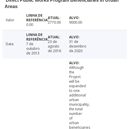
Direct Public Works Program Beneficiaries in Urban
Areas
Valor
2770.00
9000.00
0.00
23 de
31 de
Data
7 de
agosto
dezembro
outubro
de 2016
de 2020
de 2013
Although
the
Project
will be
expanded
to one
additional
urban
municipality,
the total
number
of
urban
beneficiaries