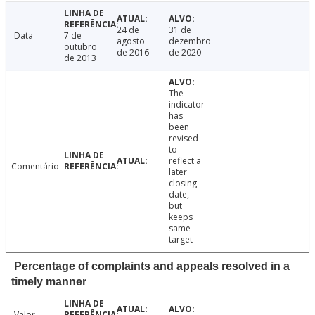
24 de
31 de
Data
7 de
agosto
dezembro
outubro
de 2016
de 2020
de 2013
The
indicator
has
been
revised
to
reflect a
Comentário
later
closing
date,
but
keeps
same
target
Percentage of complaints and appeals resolved in a
timely manner
Valor