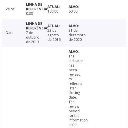
Valor
100.00
60.00
0.00
23 de
31 de
Data
7 de
agosto
dezembro
outubro
de 2016
de 2020
de 2013
The
indicator
has
been
revised
to
reflect a
later
closing
date.
The
review
period
for the
information
in the