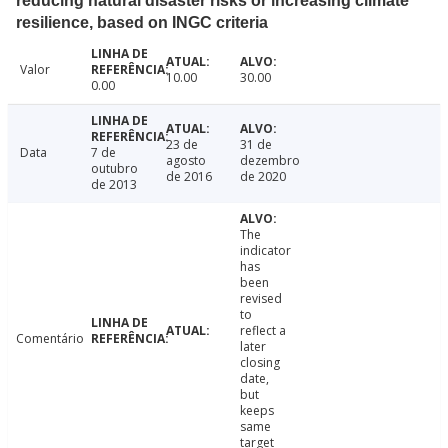
reducing natural disaster risks or increasing climate
resilience, based on INGC criteria
Valor
10.00
30.00
0.00
23 de
31 de
Data
7 de
agosto
dezembro
outubro
de 2016
de 2020
de 2013
The
indicator
has
been
revised
to
reflect a
Comentário
later
closing
date,
but
keeps
same
target