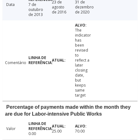
23 de
31 de
Data
7 de
agosto
dezembro
outubro
de 2016
de 2020
de 2013
The
indicator
has
been
revised
to
reflect a
Comentário
later
closing
date,
but
keeps
same
target
Percentage of payments made within the month they
are due for Labor-intensive Public Works
Valor
25.00
70.00
0.00