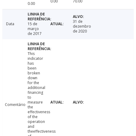
0.00
70.00
0.00
31 de
Data
15 de
dezembro
março
de 2020
de 2017
This
indicator
has
been
broken
down
for the
additional
financing
to
measure
Comentário
the
effectiveness
of the
operation
and
theeffectiveness