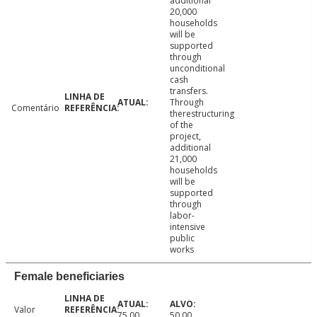
additional
20,000
households
will be
supported
through
unconditional
cash
transfers.
Through
Comentário
therestructuring
of the
project,
additional
21,000
households
will be
supported
through
labor-
intensive
public
works
Female beneficiaries
Valor
75.00
50.00