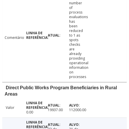
number
of
process
evaluations
has
been
reduced
to 1 as
Comentário
spots
checks
are
already
providing
operational
information
on
processes
Direct Public Works Program Beneficiaries in Rural
Areas
Valor
19937.00
112000.00
0.00