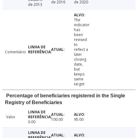
de 2016
de 2020
de 2013
The
indicator
has
been
revised
to
reflect a
Comentário
later
closing
date,
but
keeps
same
target
Percentage of beneficiaries registered in the Single
Registry of Beneficiaries
Valor
100.00
95.00
0.00