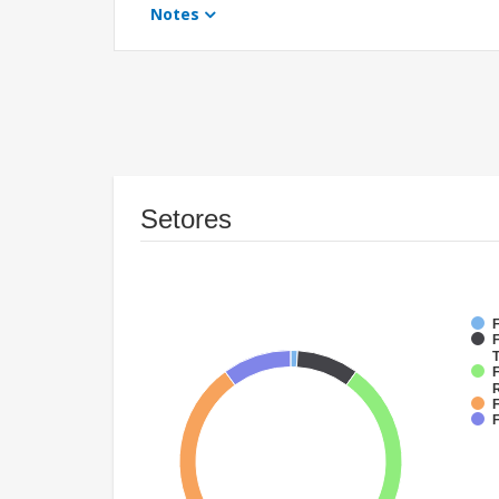
Notes
Setores
F
F
T
F
F