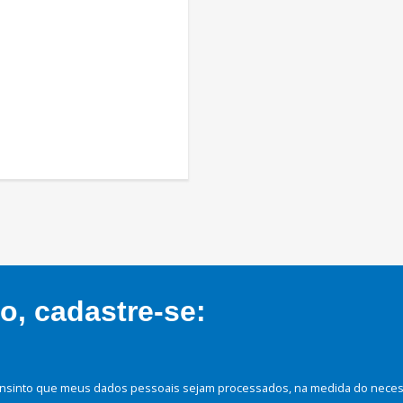
, cadastre-se:
nsinto que meus dados pessoais sejam processados, na medida do necessá