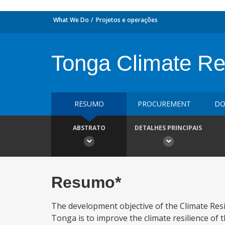
What We Do
Projetos e operações
Tonga Climate Res
RESUMO
PROCUREMENT
DO
ABSTRATO
DETALHES PRINCIPAIS
Resumo*
The development objective of the Climate Resil
Tonga is to improve the climate resilience of th