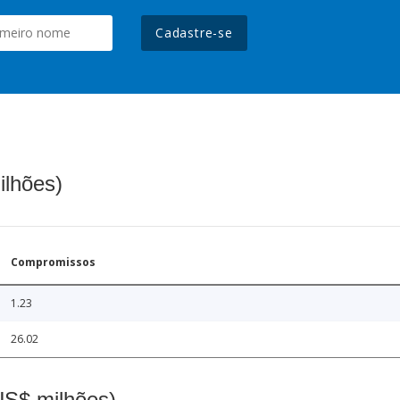
Cadastre-se
ilhões)
Compromissos
1.23
26.02
(US$ milhões)