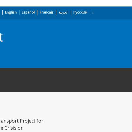
English
Español
Français
العربية
Русский
t
ransport Project for
e Crisis or