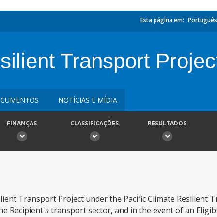
Esta página em:
Português
ilient Transport Projec
CUMENTOS
NOTÍCIAS E MÍDIA
FINANÇAS
CLASSIFICAÇÕES
RESULTADOS
ient Transport Project under the Pacific Climate Resilient T
e Recipient's transport sector, and in the event of an Eligibl