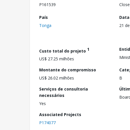
P161539
Close
País
Data
Tonga
21 de
1
Enti
Custo total do projeto
Minis
US$ 27.25 milhões
Montante do compromisso
Cate
US$ 26.02 milhões
B
Serviços de consultoria
Últi
necessários
Boar
Yes
Associated Projects
P174077