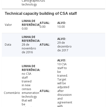
Cartographic/GIS
technology
Technical capacity building of CSA staff
Valor
0.00
10.00
0.00
29 de
Data
28 de
dezembro
novembro
de 2017
de 2016
10 CSA
staff to
be
no CSA
trained.
staff
Target
trained
will be
in new
adjusted
census
after
Comentário
emuneration
discussion
technology
and
that will
agreement
be
with