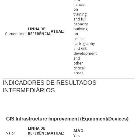
hands-
on
training
and full
capacity
building
Comentário
on
census
cartography
and GIS
development
and
other
critical
areas.
INDICADORES DE RESULTADOS
INTERMEDIÁRIOS
GIS Infrastructure Improvement (Equipment/Devices)
Valor
Yes