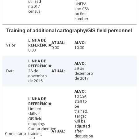
utilized
UNFPA
n 2017
and CSA
census
on final
number.
Training of additional cartography/GIS field personnel
Valor
0.00
10.00
0.00
29 de
Data
28 de
dezembro
novembro
de 2017
de 2016
10 CSA
staff to
be
Limited
trained.
skills in
Target
GIS field
will be
mapping.
adjusted
Comprehensive
after
Comentário
training
discussion
and