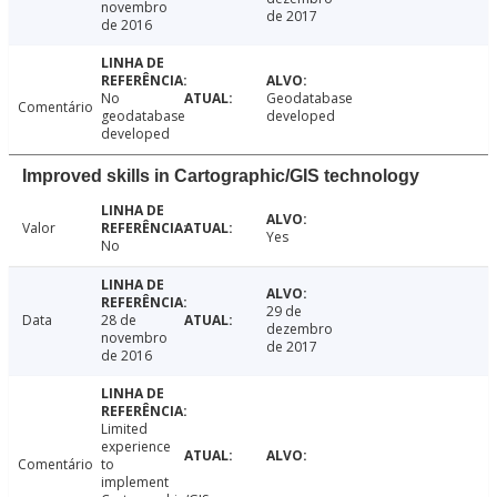
novembro
de 2017
de 2016
No
Geodatabase
Comentário
geodatabase
developed
developed
Improved skills in Cartographic/GIS technology
Valor
Yes
No
29 de
Data
28 de
dezembro
novembro
de 2017
de 2016
Limited
experience
Comentário
to
implement