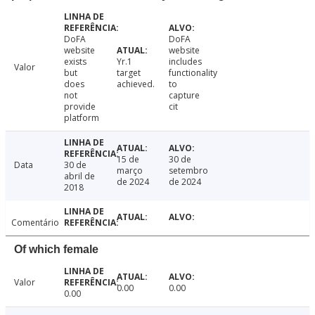
DoFA
DoFA
website
website
exists
Yr.1
includes
Valor
but
target
functionality
does
achieved.
to
not
capture
provide
cit
platform
15 de
30 de
Data
30 de
março
setembro
abril de
de 2024
de 2024
2018
Comentário
Of which female
Valor
0.00
0.00
0.00