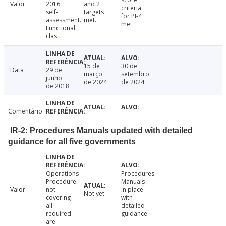
Valor
2016
and 2
criteria
self-
targets
for PI-4
assessment.
met.
met
Functional
clas
15 de
30 de
Data
29 de
março
setembro
junho
de 2024
de 2024
de 2018
Comentário
IR-2: Procedures Manuals updated with detailed
guidance for all five governments
Operations
Procedures
Procedure
Manuals
Valor
not
in place
Not yet
covering
with
all
detailed
required
guidance
are