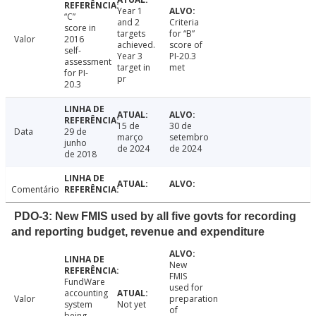
Year 1
“C”
and 2
Criteria
score in
targets
for “B”
Valor
2016
achieved.
score of
self-
Year 3
PI-20.3
assessment
target in
met
for PI-
pr
20.3
15 de
30 de
Data
29 de
março
setembro
junho
de 2024
de 2024
de 2018
Comentário
PDO-3: New FMIS used by all five govts for recording
and reporting budget, revenue and expenditure
New
FMIS
FundWare
used for
accounting
Valor
preparation
system
Not yet
of
being