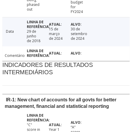
budget
phased
for
out
FY2024
15 de
30 de
Data
29 de
março
setembro
junho
de 2024
de 2024
de 2018
Comentário
INDICADORES DE RESULTADOS
INTERMEDIÁRIOS
IR-1: New chart of accounts for all govts for better
management, financial and statistical reporting
"C"
“A”
score in
Year 1
score