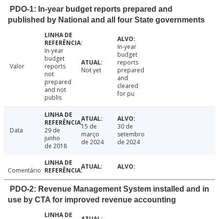
PDO-1: In-year budget reports prepared and
published by National and all four State governments
In-year
In-year
budget
budget
reports
Valor
reports
Not yet
prepared
not
and
prepared
cleared
and not
for pu
publis
15 de
30 de
Data
29 de
março
setembro
junho
de 2024
de 2024
de 2018
Comentário
PDO-2: Revenue Management System installed and in
use by CTA for improved revenue accounting