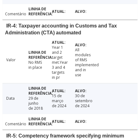
Comentário
IR-4: Taxpayer accounting in Customs and Tax
Administration (CTA) automated
Year 1
All
and 2
modules
target
Valor
of RMS
No RMS
met.Year
implemented
in place
3 and 4
and in
targets
use
in pr
15 de
30 de
Data
29 de
março
setembro
junho
de 2024
de 2024
de 2018
Comentário
IR-5: Competency framework specifying minimum