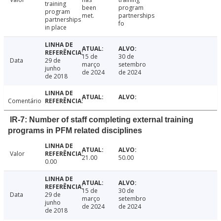
training
been
program
program
met.
partnerships
partnerships
fo
in place
15 de
30 de
Data
29 de
março
setembro
junho
de 2024
de 2024
de 2018
Comentário
IR-7: Number of staff completing external training
programs in PFM related disciplines
Valor
21.00
50.00
0.00
15 de
30 de
Data
29 de
março
setembro
junho
de 2024
de 2024
de 2018