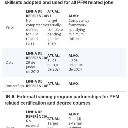
skillsets adopted and used for all PFM related jobs
Y1
No
target
Competency
competencies
partially
framework
Valor
defined
complete,
specifying
for PFM
pending
minimum
related
gender
skillsets
roles
analy
15 de
30 de
Data
29 de
março
setembro
junho
de 2024
de 2024
de 2018
Comentário
IR-6: External training program partnerships for PFM
related certification and degree courses
Four (4)
No
Target
external
external
Valor
has
training