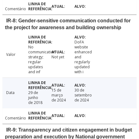
Comentário
IR-8: Gender-sensitive communication conducted for
the project for awareness and building ownership
DoFA
No
website
communication
enhanced
Valor
strategy;
Not yet
and
regular
regularly
updates
updated
and inf
with i
15 de
30 de
Data
29 de
março
setembro
junho
de 2024
de 2024
de 2018
Comentário
IR-9: Transparency and citizen engagement in budget
preparation and execution by National government