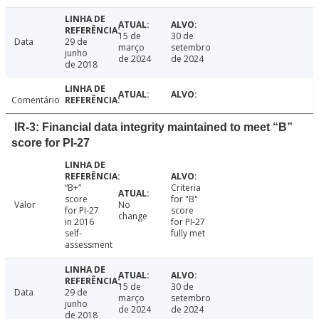
15 de
30 de
Data
29 de
março
setembro
junho
de 2024
de 2024
de 2018
Comentário
IR-3: Financial data integrity maintained to meet “B”
score for PI-27
“B+”
Criteria
score
for "B"
Valor
No
for PI-27
score
change
in 2016
for PI-27
self-
fully met
assessment
15 de
30 de
Data
29 de
março
setembro
junho
de 2024
de 2024
de 2018