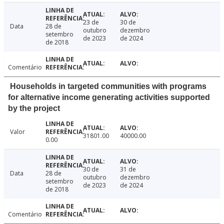
23 de
30 de
Data
28 de
outubro
dezembro
setembro
de 2023
de 2024
de 2018
Comentário
Households in targeted communities with programs
for alternative income generating activities supported
by the project
Valor
31801.00
40000.00
0.00
30 de
31 de
Data
28 de
outubro
dezembro
setembro
de 2023
de 2024
de 2018
Comentário