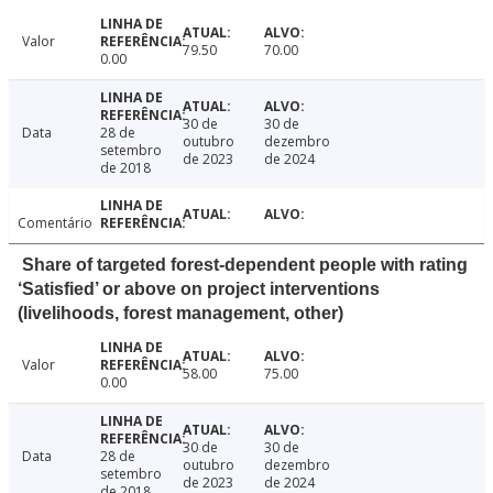
Valor
79.50
70.00
0.00
30 de
30 de
Data
28 de
outubro
dezembro
setembro
de 2023
de 2024
de 2018
Comentário
Share of targeted forest-dependent people with rating
‘Satisfied’ or above on project interventions
(livelihoods, forest management, other)
Valor
58.00
75.00
0.00
30 de
30 de
Data
28 de
outubro
dezembro
setembro
de 2023
de 2024
de 2018