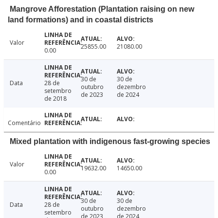
Mangrove Afforestation (Plantation raising on new
land formations) and in coastal districts
Valor
25855.00
21080.00
0.00
30 de
30 de
Data
28 de
outubro
dezembro
setembro
de 2023
de 2024
de 2018
Comentário
Mixed plantation with indigenous fast-growing species
Valor
19632.00
14650.00
0.00
30 de
30 de
Data
28 de
outubro
dezembro
setembro
de 2023
de 2024