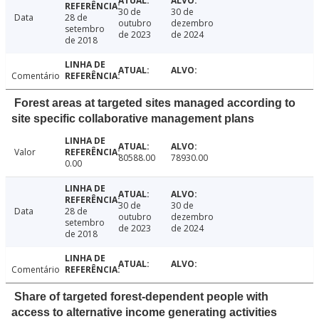
30 de
30 de
Data
28 de
outubro
dezembro
setembro
de 2023
de 2024
de 2018
Comentário
Forest areas at targeted sites managed according to
site specific collaborative management plans
Valor
80588.00
78930.00
0.00
30 de
30 de
Data
28 de
outubro
dezembro
setembro
de 2023
de 2024
de 2018
Comentário
Share of targeted forest-dependent people with
access to alternative income generating activities