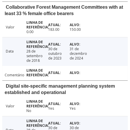
Collaborative Forest Management Committees with at
least 33 % female office bearers
Valor
183.00
150.00
0.00
30 de
31 de
Data
28 de
outubro
dezembro
setembro
de 2023
de 2024
de 2018
Comentário
Digital site-specific management planning system
established and operational
Valor
Yes
Yes
No
30 de
30 de