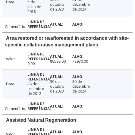
Data
5 de
outubro
dezembro
julho de
de 2023
de 2024
2018
Comentário
Area restored or re/afforested in accordance with site-
specific collaborative management plans
Valor
80588.00
78930.00
0.00
30 de
30 de
Data
28 de
outubro
dezembro
setembro
de 2023
de 2024
de 2018
Comentário
Assisted Natural Regeneration
Valor