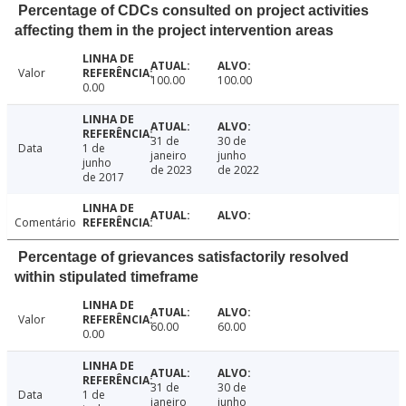
Percentage of CDCs consulted on project activities
affecting them in the project intervention areas
Valor
100.00
100.00
0.00
31 de
30 de
Data
1 de
janeiro
junho
junho
de 2023
de 2022
de 2017
Comentário
Percentage of grievances satisfactorily resolved
within stipulated timeframe
Valor
60.00
60.00
0.00
31 de
30 de
Data
1 de
janeiro
junho