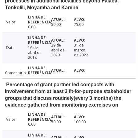
processes in additional localities beyond Falaba,
Tonkolili, Moyamba and Karene
Valor
50.00
75.00
0.00
29 de
31 de
Data
16 de
abril de
março
abril de
2020
de 2022
2018
Comentário
Percentage of grant partner-led compacts with
involvement from at least 3 fit-for-purpose stakeholder
groups that discuss routinely(every 3 months) the
evidence gathered from monitoring exercises on
Valor
50.00
100.00
0.00