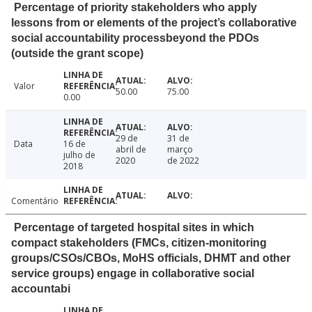
Percentage of priority stakeholders who apply
lessons from or elements of the project’s collaborative
social accountability processbeyond the PDOs
(outside the grant scope)
Valor
50.00
75.00
0.00
29 de
31 de
Data
16 de
abril de
março
julho de
2020
de 2022
2018
Comentário
Percentage of targeted hospital sites in which
compact stakeholders (FMCs, citizen-monitoring
groups/CSOs/CBOs, MoHS officials, DHMT and other
service groups) engage in collaborative social
accountabi