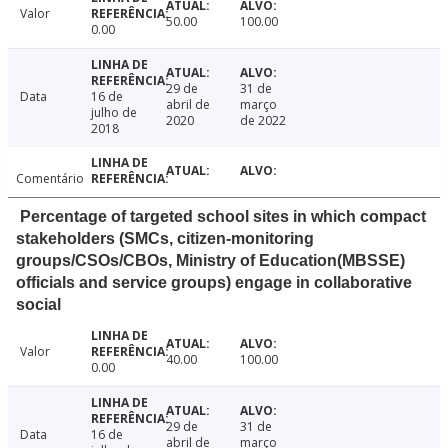
Valor
50.00
100.00
0.00
29 de
31 de
Data
16 de
abril de
março
julho de
2020
de 2022
2018
Comentário
Percentage of targeted school sites in which compact
stakeholders (SMCs, citizen-monitoring
groups/CSOs/CBOs, Ministry of Education(MBSSE)
officials and service groups) engage in collaborative
social
Valor
40.00
100.00
0.00
29 de
31 de
Data
16 de
abril de
março