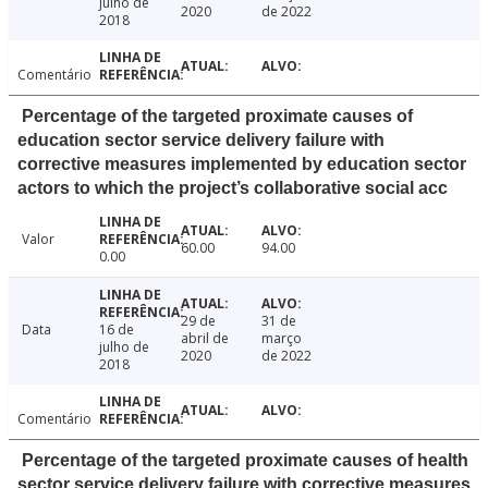
julho de
2020
de 2022
2018
Comentário
Percentage of the targeted proximate causes of
education sector service delivery failure with
corrective measures implemented by education sector
actors to which the project’s collaborative social acc
Valor
60.00
94.00
0.00
29 de
31 de
Data
16 de
abril de
março
julho de
2020
de 2022
2018
Comentário
Percentage of the targeted proximate causes of health
sector service delivery failure with corrective measures