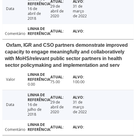
29 de
31 de
Data
16 de
abril de
março
abril de
2020
de 2022
2018
Comentário
Oxfam, IGR and CSO partners demonstrate improved
capacity to engage meaningfully and collaboratively
with MoHS/relevant public sector partners in health
sector policymaking and implementation and serv
Valor
75.00
100.00
0.00
29 de
31 de
Data
16 de
abril de
março
julho de
2020
de 2022
2018
Comentário