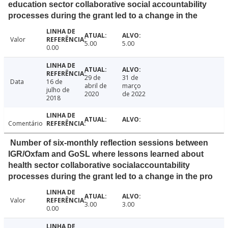
education sector collaborative social accountability
processes during the grant led to a change in the
Valor
5.00
5.00
0.00
29 de
31 de
Data
16 de
abril de
março
julho de
2020
de 2022
2018
Comentário
Number of six-monthly reflection sessions between
IGR/Oxfam and GoSL where lessons learned about
health sector collaborative socialaccountability
processes during the grant led to a change in the pro
Valor
3.00
3.00
0.00