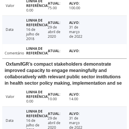
Valor
75.00
100.00
0.00
29 de
31 de
Data
16 de
abril de
março
julho de
2020
de 2022
2018
Comentário
Oxfam/IGR’s compact stakeholders demonstrate
improved capacity to engage meaningfully and
collaboratively with relevant public sector institutions
in health sector policy making, implementation and se
Valor
10.00
14.00
0.00
29 de
31 de
Data
16 de
abril de
março
julho de
2020
de 2022