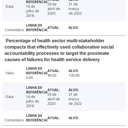
29 de
31 de
Data
16 de
abril de
março
julho de
2020
de 2022
2018
Comentário
Percentage of health sector multi-stakeholder
compacts that effectively used collaborative social
accountability processes to target the proximate
causes of failures for health service delivery
Valor
40.00
100.00
0.00
29 de
31 de
Data
16 de
abril de
março
julho de
2020
de 2022
2018
Comentário