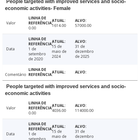
People targeted with improved services and socio-
economic activities- Female
Valor
1614.00
57000.00
0.00
15 de
31 de
Data
1 de
maio de
dezembro
setembro
2024
de 2025
de 2020
Comentário
People targeted with improved services and socio-
economic activities
Valor
4036.00
114000.00
0.00
15 de
31 de
Data
1 de
maio de
dezembro
setembro