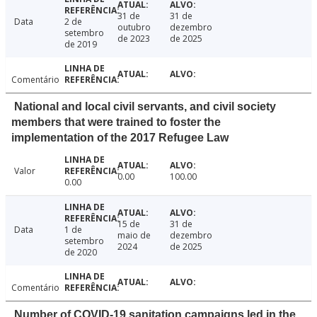
31 de
31 de
Data
2 de
outubro
dezembro
setembro
de 2023
de 2025
de 2019
Comentário
National and local civil servants, and civil society
members that were trained to foster the
implementation of the 2017 Refugee Law
Valor
0.00
100.00
0.00
15 de
31 de
Data
1 de
maio de
dezembro
setembro
2024
de 2025
de 2020
Comentário
Number of COVID-19 sanitation campaigns led in the