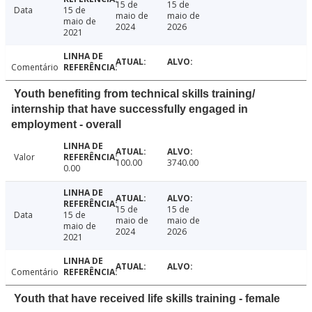
15 de
15 de
Data
15 de
maio de
maio de
maio de
2024
2026
2021
Comentário
Youth benefiting from technical skills training/
internship that have successfully engaged in
employment - overall
Valor
100.00
3740.00
0.00
15 de
15 de
Data
15 de
maio de
maio de
maio de
2024
2026
2021
Comentário
Youth that have received life skills training - female