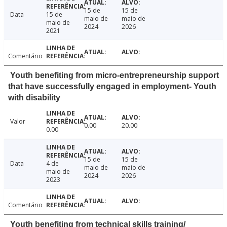
15 de
15 de
Data
15 de
maio de
maio de
maio de
2024
2026
2021
Comentário
Youth benefiting from micro-entrepreneurship support
that have successfully engaged in employment- Youth
with disability
Valor
0.00
20.00
0.00
15 de
15 de
Data
4 de
maio de
maio de
maio de
2024
2026
2023
Comentário
Youth benefiting from technical skills training/