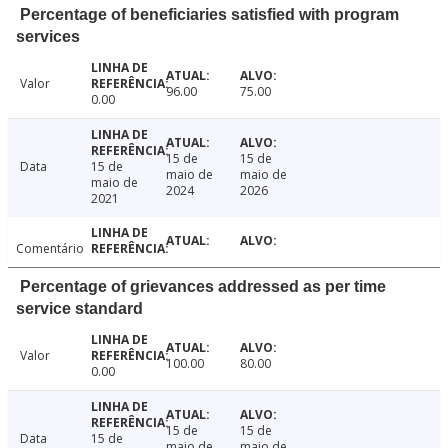
Percentage of beneficiaries satisfied with program
services
Valor
96.00
75.00
0.00
15 de
15 de
Data
15 de
maio de
maio de
maio de
2024
2026
2021
Comentário
Percentage of grievances addressed as per time
service standard
Valor
100.00
80.00
0.00
15 de
15 de
Data
15 de
maio de
maio de