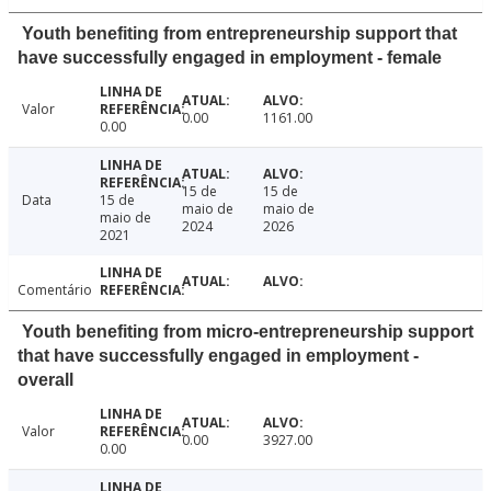
Youth benefiting from entrepreneurship support that
have successfully engaged in employment - female
Valor
0.00
1161.00
0.00
15 de
15 de
Data
15 de
maio de
maio de
maio de
2024
2026
2021
Comentário
Youth benefiting from micro-entrepreneurship support
that have successfully engaged in employment -
overall
Valor
0.00
3927.00
0.00