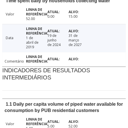
Time spent daily by households collecting water
Valor
0.00
15.00
52.00
19 de
31 de
Data
1 de
junho
março
abril de
de 2024
de 2027
2019
Comentário
INDICADORES DE RESULTADOS
INTERMEDIÁRIOS
1.1 Daily per capita volume of piped water available for
consumption by PUB residential customers
Valor
5.00
52.00