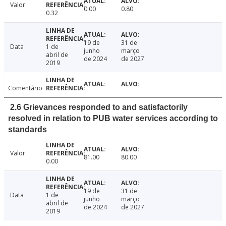
Valor
0.00
0.80
0.32
19 de
31 de
Data
1 de
junho
março
abril de
de 2024
de 2027
2019
Comentário
2.6 Grievances responded to and satisfactorily
resolved in relation to PUB water services according to
standards
Valor
81.00
80.00
0.00
19 de
31 de
Data
1 de
junho
março
abril de
de 2024
de 2027
2019