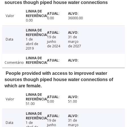
sources though piped house water connections
Valor
0.00
36000.00
0.00
19 de
31 de
Data
1 de
junho
março
abril de
de 2024
de 2027
2019
Comentário
People provided with access to improved water
sources though piped house water connections of
which are female.
Valor
0.00
51.00
51.00
19 de
31 de
Data
1 de
junho
março