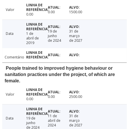
Valor
0.00
1500.00
0.00
19 de
31 de
Data
1 de
junho
março
abril de
de 2024
de 2027
2019
Comentário
People trained to improved hygiene behaviour or
sanitation practices under the project, of which are
female.
Valor
0.00
2500.00
0.00
11 de
31 de
Data
19 de
abril de
março
junho
2024
de 2027
de 2024