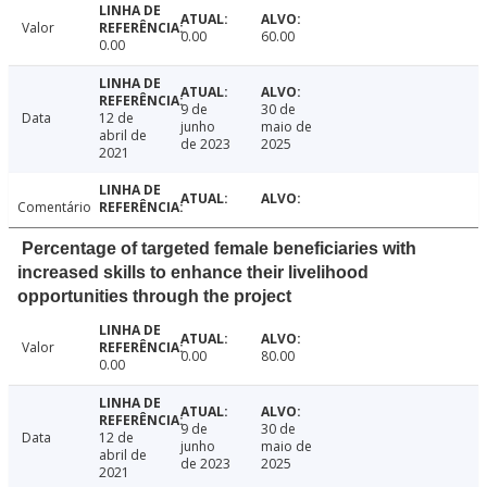
Valor
0.00
60.00
0.00
9 de
30 de
Data
12 de
junho
maio de
abril de
de 2023
2025
2021
Comentário
Percentage of targeted female beneficiaries with
increased skills to enhance their livelihood
opportunities through the project
Valor
0.00
80.00
0.00
9 de
30 de
Data
12 de
junho
maio de
abril de
de 2023
2025
2021