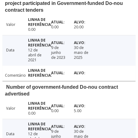
project participated in Government-funded Do-nou
contract tenders
Valor
0.00
20.00
0.00
9 de
30 de
Data
12 de
junho
maio de
abril de
de 2023
2025
2021
Comentário
Number of government-funded Do-nou contract
advertised
Valor
0.00
5.00
0.00
9 de
30 de
Data
12 de
junho
maio de