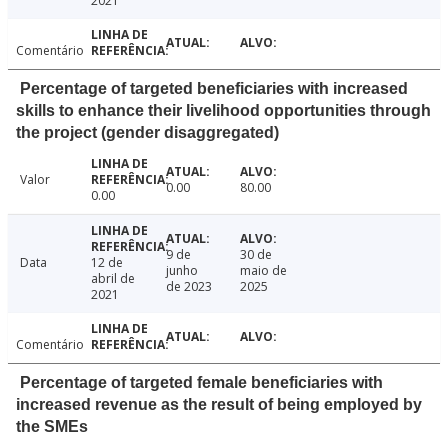
2021
Comentário
Percentage of targeted beneficiaries with increased
skills to enhance their livelihood opportunities through
the project (gender disaggregated)
Valor
0.00
80.00
0.00
9 de
30 de
Data
12 de
junho
maio de
abril de
de 2023
2025
2021
Comentário
Percentage of targeted female beneficiaries with
increased revenue as the result of being employed by
the SMEs