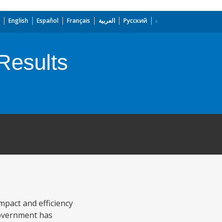
English
Español
Français
العربية
Русский
Results
mpact and efficiency
government has