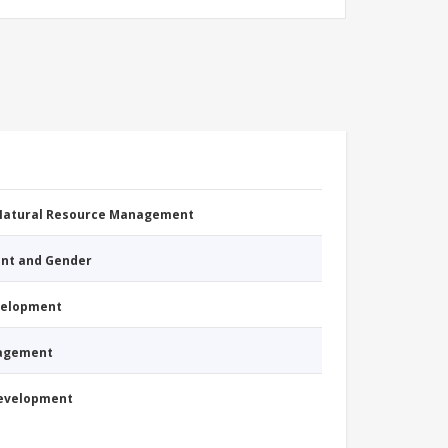
 Natural Resource Management
nt and Gender
evelopment
nagement
Development