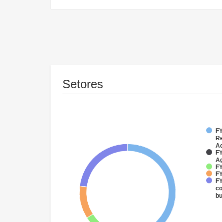
Setores
FY
Re
Ac
FY
Ag
FY
FY
FY
co
bu