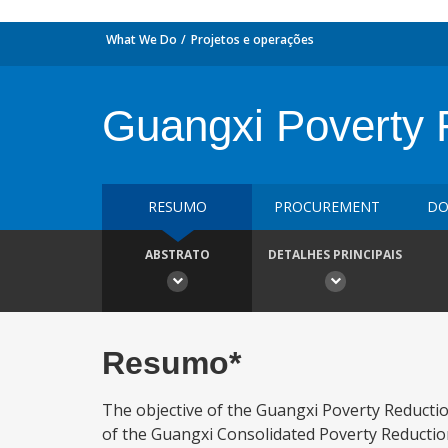
What We Do
Projetos e operações
Guangxi Poverty 
RESUMO
PROCUREMENT
DO
ABSTRATO
DETALHES PRINCIPAIS
Resumo*
The objective of the Guangxi Poverty Reductio
of the Guangxi Consolidated Poverty Reducti