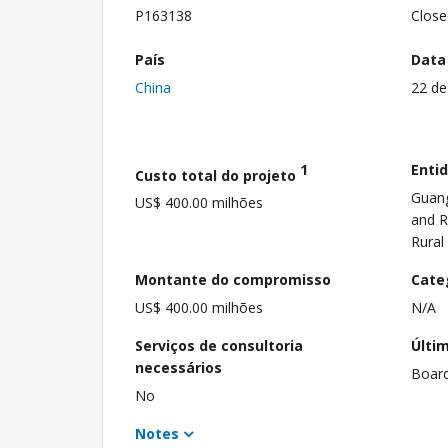
P163138
Close
País
Data
China
22 de
1
Enti
Custo total do projeto
Guang
US$ 400.00 milhões
and R
Rural
Montante do compromisso
Cate
US$ 400.00 milhões
N/A
Serviços de consultoria
Últi
necessários
Boar
No
Notes