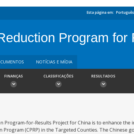
Esta página em:
Português
Reduction Program for 
CUMENTOS
NOTÍCIAS E MÍDIA
FINANÇAS
CLASSIFICAÇÕES
RESULTADOS
n Program-for-Results Project for China is to enhance the i
on Program (CPRP) in the Targeted Counties. The Chinese 