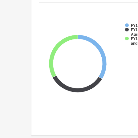
FY17
FY17
Agri
FY17
and