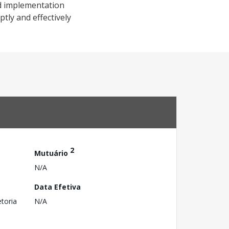
nd implementation
tly and effectively
2
Mutuário
N/A
Data Efetiva
toria
N/A