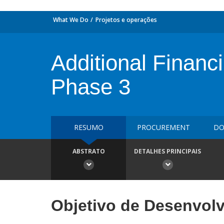
What We Do
Projetos e operações
Additional Financ
Phase 3
RESUMO
PROCUREMENT
DO
ABSTRATO
DETALHES PRINCIPAIS
Objetivo de Desenvol