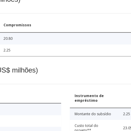
Compromissos
20.80
2.25
(US$ milhões)
Instrumento de
empréstimo
Montante do subsídio
2.25
Custo total do
23.0
projeto**