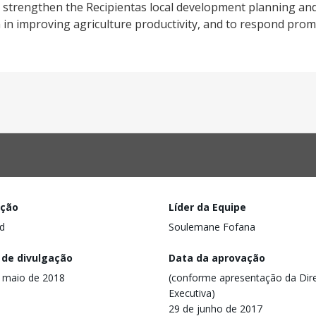
to strengthen the Recipientas local development planning a
 in improving agriculture productivity, and to respond promp
ação
Líder da Equipe
d
Soulemane Fofana
 de divulgação
Data da aprovação
 maio de 2018
(conforme apresentação da Dire
Executiva)
29 de junho de 2017