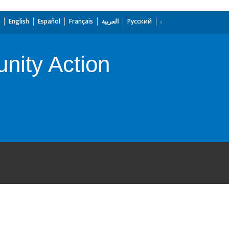
English
Español
Français
العربية
Русский
nity Action