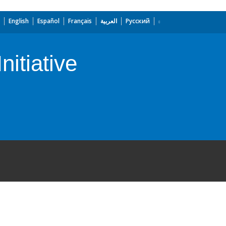
English
Español
Français
العربية
Русский
nitiative