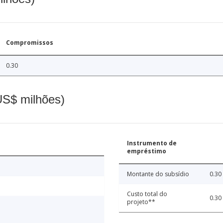
Compromissos
0.30
(US$ milhões)
Instrumento de
empréstimo
Montante do subsídio
0.30
Custo total do
0.30
projeto**