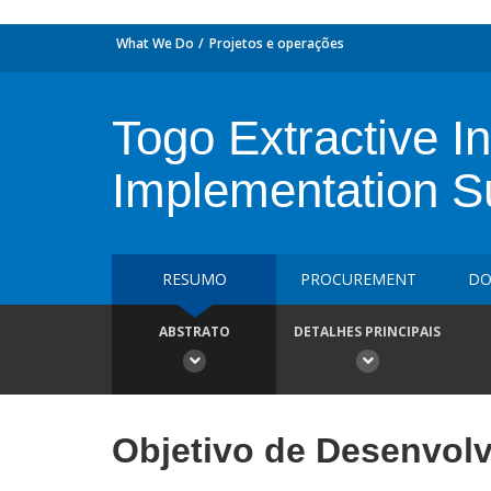
What We Do
Projetos e operações
Togo Extractive In
Implementation Su
RESUMO
PROCUREMENT
DO
ABSTRATO
DETALHES PRINCIPAIS
Objetivo de Desenvol