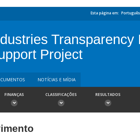
Esta página em:
Português
dustries Transparency I
pport Project
CUMENTOS
NOTÍCIAS E MÍDIA
FINANÇAS
CLASSIFICAÇÕES
RESULTADOS
vimento