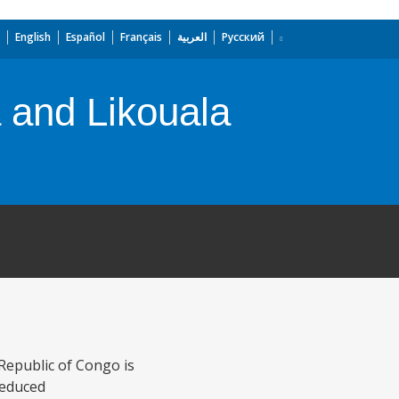
English
Español
Français
العربية
Русский
 and Likouala
Republic of Congo is
reduced