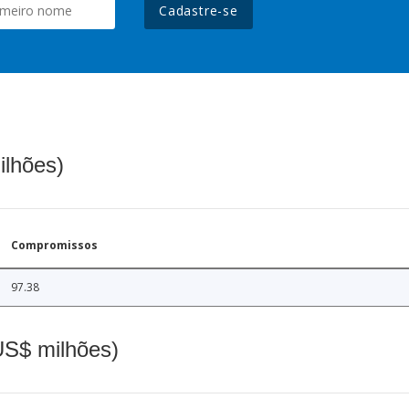
Cadastre-se
ilhões)
Compromissos
97.38
(US$ milhões)