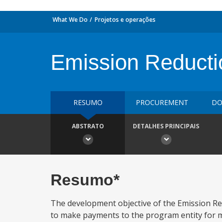
What We Do
Projetos e operações
Emission Reducti
RESUMO
PROCUREMENT
DO
ABSTRATO
DETALHES PRINCIPAIS
Resumo*
The development objective of the Emission Re
to make payments to the program entity for 