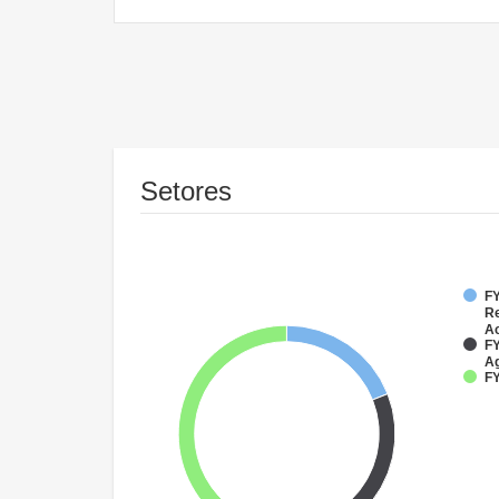
Setores
FY
Re
Ac
FY
Ag
FY