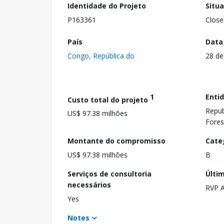
Identidade do Projeto
Situ
P163361
Close
País
Data
Congo, República do
28 de
1
Enti
Custo total do projeto
Repub
US$ 97.38 milhões
Fore
Montante do compromisso
Cate
US$ 97.38 milhões
B
Serviços de consultoria
Últi
necessários
RVP 
Yes
Notes