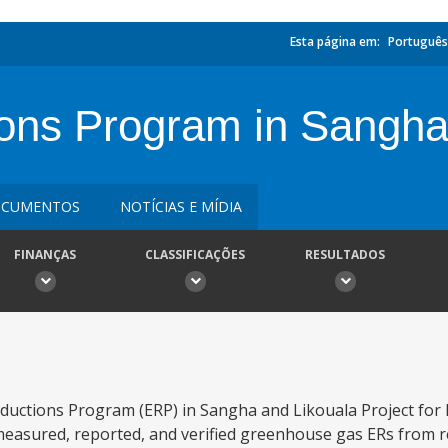
Esta página em:
Português
ons Program in Sangha
CUMENTOS
NOTÍCIAS E MÍDIA
FINANÇAS
CLASSIFICAÇÕES
RESULTADOS
ductions Program (ERP) in Sangha and Likouala Project for 
measured, reported, and verified greenhouse gas ERs from 