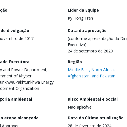
ação
Líder da Equipe
e
Ky Hong Tran
 de divulgação
Data da aprovação
novembro de 2017
(conforme apresentação da Dire
Executiva)
24 de setembro de 2020
dade Executora
Região
y and Power Department,
Middle East, North Africa,
nment of Khyber
Afghanistan, and Pakistan
tunkhwa,Pakhtunkhwa Energy
opment Organization
goria ambiental
Risco Ambiental e Social
Não aplicável
ma etapa alcançada
Data da última atualização
d Approved
28 de fevereiro de 2024