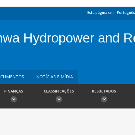
Esta página em:
Português
hwa Hydropower and R
CUMENTOS
NOTÍCIAS E MÍDIA
FINANÇAS
CLASSIFICAÇÕES
RESULTADOS