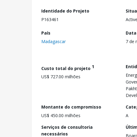
Identidade do Projeto
Situ
P163461
Activ
País
Data
Madagascar
7 de 
1
Enti
Custo total do projeto
Energ
US$ 727.00 milhões
Gover
Pakh
Devel
Montante do compromisso
Cate
US$ 450.00 milhões
A
Serviços de consultoria
Últi
necessários
Boar