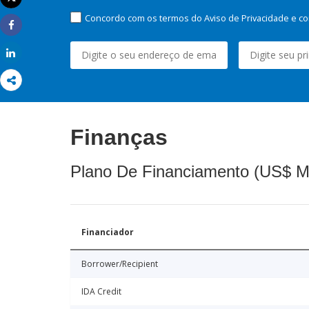
Imprimir
Concordo com os termos do Aviso de Privacidade e co
Share
Share
Finanças
Plano De Financiamento (US$ M
Financiador
Borrower/Recipient
IDA Credit