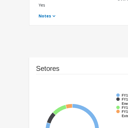
Yes
Notes
Setores
FY1
FY1
Ene
FY1
FY1
Ext