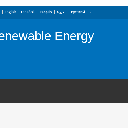
English
Español
Français
العربية
Русский
enewable Energy