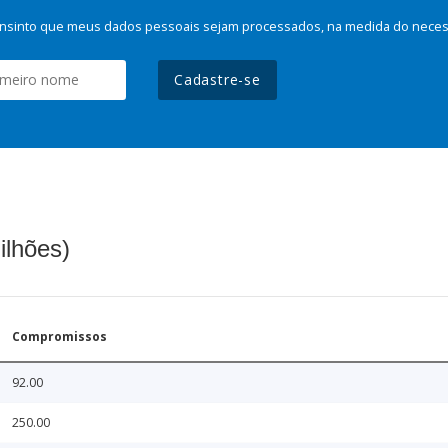
nsinto que meus dados pessoais sejam processados, na medida do necessá
Cadastre-se
ilhões)
Compromissos
92.00
250.00