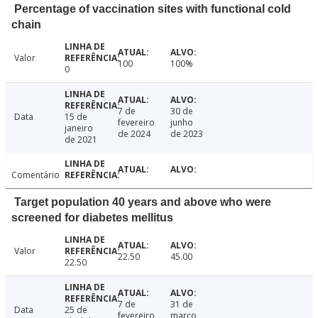
Percentage of vaccination sites with functional cold
chain
Valor
100
100%
0
7 de
30 de
Data
15 de
fevereiro
junho
janeiro
de 2024
de 2023
de 2021
Comentário
Target population 40 years and above who were
screened for diabetes mellitus
Valor
22.50
45.00
22.50
7 de
31 de
Data
25 de
fevereiro
março