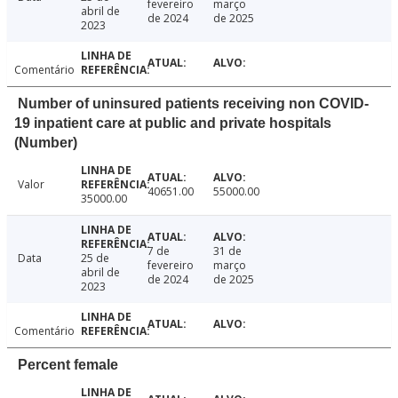
fevereiro
março
abril de
de 2024
de 2025
2023
Comentário
Number of uninsured patients receiving non COVID-
19 inpatient care at public and private hospitals
(Number)
Valor
40651.00
55000.00
35000.00
7 de
31 de
Data
25 de
fevereiro
março
abril de
de 2024
de 2025
2023
Comentário
Percent female