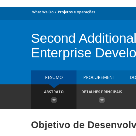
What We Do
Projetos e operações
Second Additional
Enterprise Devel
RESUMO
PROCUREMENT
DO
ABSTRATO
DETALHES PRINCIPAIS
Objetivo de Desenvol