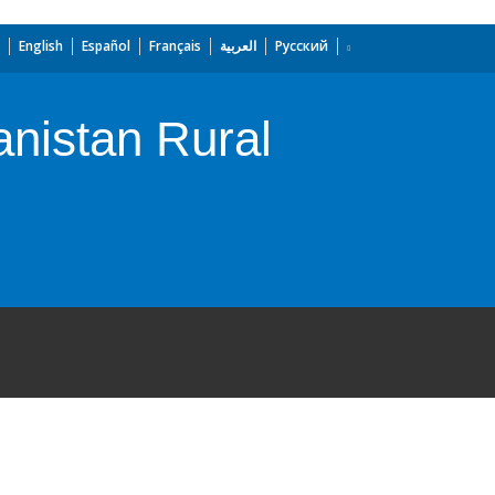
English
Español
Français
العربية
Русский
anistan Rural