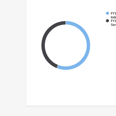
FY1
Ind
FY1
Ser