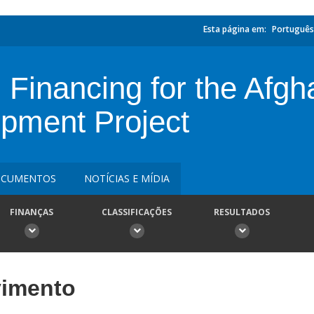
Esta página em:
Português
 Financing for the Afgh
opment Project
CUMENTOS
NOTÍCIAS E MÍDIA
FINANÇAS
CLASSIFICAÇÕES
RESULTADOS
vimento