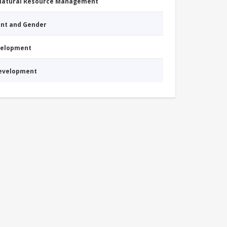
 Natural Resource Management
nt and Gender
evelopment
Development