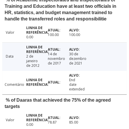
Training and Education have at least two officials in
HR, statistics, and budget management trained to
handle the transferred roles and responsibilitie
Valor
100.00
100.00
0.00
14 de
30 de
Data
2 de
novembro
dezembro
janeiro
de 2017
de 2021
de 2012
End
Comentário
date
extended
% of Daaras that achieved the 75% of the agreed
targets
Valor
78.87
85.00
0.00