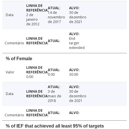
14 de
30 de
Data
2 de
novembro
dezembro
janeiro
de 2017
de 2021
de 2012
End
Comentário
target
extended
% of Female
Valor
0.00
30.00
0.00
3 de
30 de
Data
maio de
dezembro
2018
de 2021
Comentário
% of IEF that achieved all least 95% of targets