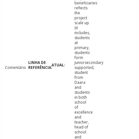
beneficiaries
reflects
the
project
scale up
(it
includes,
students
at
primary,
students
form
juniorsecondary
Comentário
supported,
student
from
Daara
and
students
in both
school
of
excellence
and
teacher,
head of
school
and