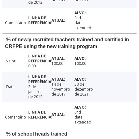
de 2012
End
Comentário
date
extended
% of newly recruited teachers trained and certified in
CRFPE using the new training program
Valor
100.00
100.00
0.00
14 de
30 de
Data
2 de
novembro
dezembro
janeiro
de 2017
de 2021
de 2012
End
Comentário
date
extended
% of school heads trained