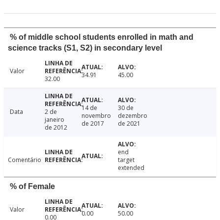
% of middle school students enrolled in math and
science tracks (S1, S2) in secondary level
Valor
34.91
45.00
32.00
14 de
30 de
Data
2 de
novembro
dezembro
janeiro
de 2017
de 2021
de 2012
end
Comentário
target
extended
% of Female
Valor
0.00
50.00
0.00