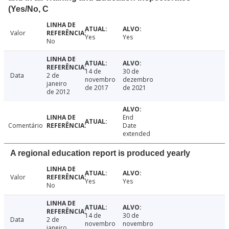
(Yes/No, C
Valor
Yes
Yes
No
14 de
30 de
Data
2 de
novembro
dezembro
janeiro
de 2017
de 2021
de 2012
End
Comentário
Date
extended
A regional education report is produced yearly
Valor
Yes
Yes
No
14 de
30 de
Data
2 de
novembro
novembro
janeiro