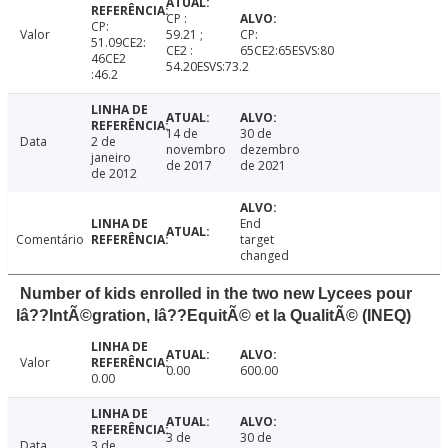
CP :
CP:
Valor
59.21 ;
CP:
51.09CE2:
CE2 :
65CE2:65ESVS:80
46CE2
54.20ESVS:73.2
:46.2
14 de
30 de
Data
2 de
novembro
dezembro
janeiro
de 2017
de 2021
de 2012
End
Comentário
target
changed
Number of kids enrolled in the two new Lycees pour
lâ??IntÃ©gration, lâ??EquitÃ© et la QualitÃ© (INEQ)
Valor
0.00
600.00
0.00
3 de
30 de
Data
3 de