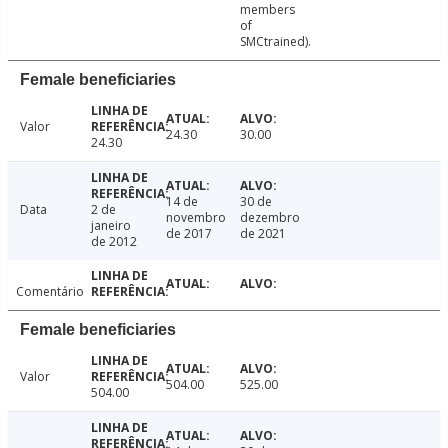
members
of
SMCtrained).
Female beneficiaries
Valor
24.30
30.00
24.30
14 de
30 de
Data
2 de
novembro
dezembro
janeiro
de 2017
de 2021
de 2012
Comentário
Female beneficiaries
Valor
504.00
525.00
504.00