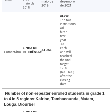
maio de
dezembro
maio de
2018
de 2021
2018
The two
institutions
will
hired
first
year
300
each
Comentário
and will
reached
the final
target
1200
(600+600)
after the
closing
date
Number of non-repeater enrolled students in grade 1
to 4 in 5 regions:Kafrine, Tambacounda, Matam,
Louga, Diourbel