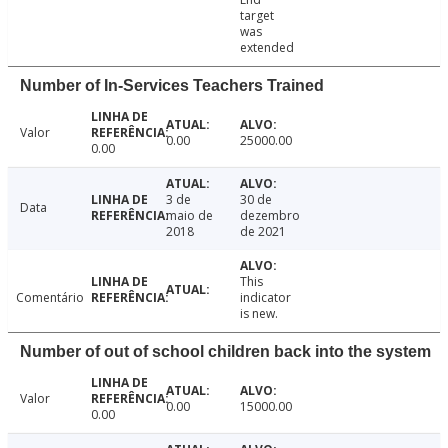
target
was
extended
Number of In-Services Teachers Trained
Valor
0.00
25000.00
0.00
3 de
30 de
Data
maio de
dezembro
2018
de 2021
This
Comentário
indicator
is new.
Number of out of school children back into the system
Valor
0.00
15000.00
0.00