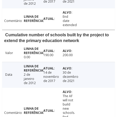
de 2017
de 2021
de 2012
End
Comentário
date
extended
Cumulative number of schools built by the project to
extend the primary education network
Valor
190.00
200.00
0.00
14 de
30 de
Data
2 de
novembro
dezembro
janeiro
de 2017
de 2021
de 2012
The AF
will not
build
new
Comentário
schools.
End