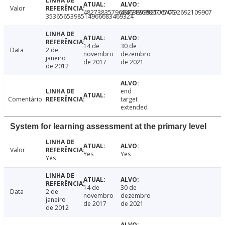
Valor
48273835796946389992106706
49721860867154792692109907
3536565398514966683469324
14 de
30 de
Data
2 de
novembro
dezembro
janeiro
de 2017
de 2021
de 2012
end
Comentário
target
extended
System for learning assessment at the primary level
Valor
Yes
Yes
Yes
14 de
30 de
Data
2 de
novembro
dezembro
janeiro
de 2017
de 2021
de 2012