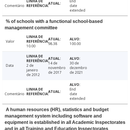
End
Comentário
date
extended
% of schools with a functional school-based
management committee
Valor
98.38
100.00
10.00
14 de
30 de
Data
2 de
novembro
dezembro
janeiro
de 2017
de 2021
de 2012
End
Comentário
date
extended
A human resources (HR), statistics and budget
management system including software and
equipment is established in all Academic Inspectorates
and in all Training and Education Inspectorates