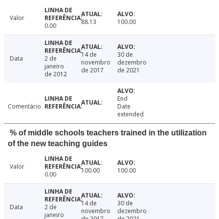
Valor
88.13
100.00
0.00
14 de
30 de
Data
2 de
novembro
dezembro
janeiro
de 2017
de 2021
de 2012
End
Comentário
Date
extended
% of middle schools teachers trained in the utilization
of the new teaching guides
Valor
100.00
100.00
0.00
14 de
30 de
Data
2 de
novembro
dezembro
janeiro
de 2017
de 2021