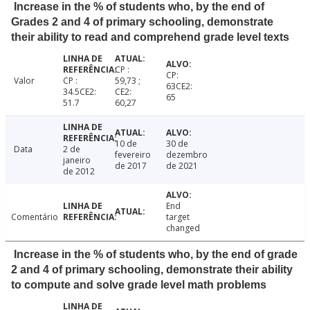
Increase in the % of students who, by the end of
Grades 2 and 4 of primary schooling, demonstrate
their ability to read and comprehend grade level texts
CP :
CP:
Valor
CP :
59,73 ;
63CE2:
34.5CE2:
CE2:
65
51.7
60,27
10 de
30 de
Data
2 de
fevereiro
dezembro
janeiro
de 2017
de 2021
de 2012
End
Comentário
target
changed
Increase in the % of students who, by the end of grade
2 and 4 of primary schooling, demonstrate their ability
to compute and solve grade level math problems