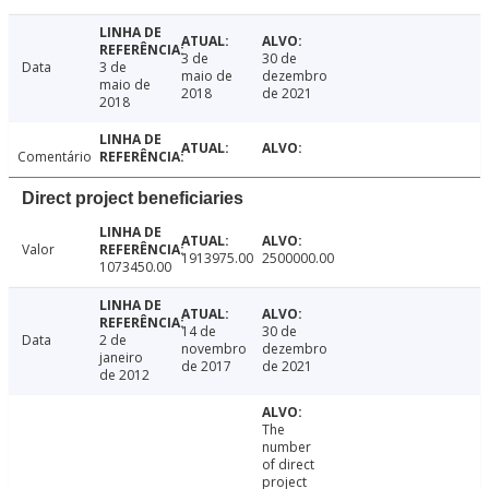
3 de
30 de
Data
3 de
maio de
dezembro
maio de
2018
de 2021
2018
Comentário
Direct project beneficiaries
Valor
1913975.00
2500000.00
1073450.00
14 de
30 de
Data
2 de
novembro
dezembro
janeiro
de 2017
de 2021
de 2012
The
number
of direct
project