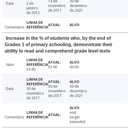
14 de
30 de
Data
2 de
novembro
dezembro
janeiro
de 2017
de 2021
de 2012
Comentário
Increase in the % of students who, by the end of
Grades 1 of primary schooling, demonstrate their
ability to read and comprehend grade level texts
Valor
53.90
60.00
53.90
30 de
30 de
Data
30 de
novembro
dezembro
novembro
de 2017
de 2021
de 2017
end
Comentário
target
extended