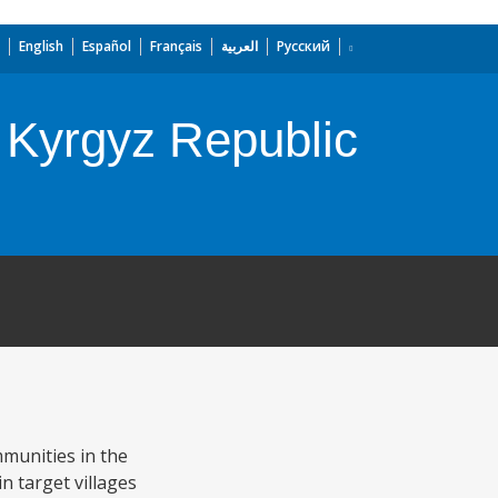
English
Español
Français
العربية
Русский
 Kyrgyz Republic
munities in the
n target villages