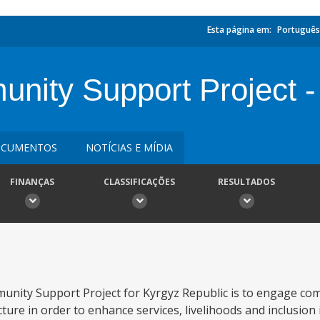
Esta página em:
Português
ty Support Project -
CUMENTOS
NOTÍCIAS E MÍDIA
FINANÇAS
CLASSIFICAÇÕES
RESULTADOS
nity Support Project for Kyrgyz Republic is to engage com
ure in order to enhance services, livelihoods and inclusion i