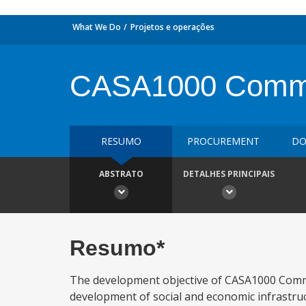
What We Do
Projetos e operações
CASA1000 Communi
RESUMO
PROCUREMENT
DO
ABSTRATO
DETALHES PRINCIPAIS
Resumo*
The development objective of CASA1000 Commu
development of social and economic infrastruct