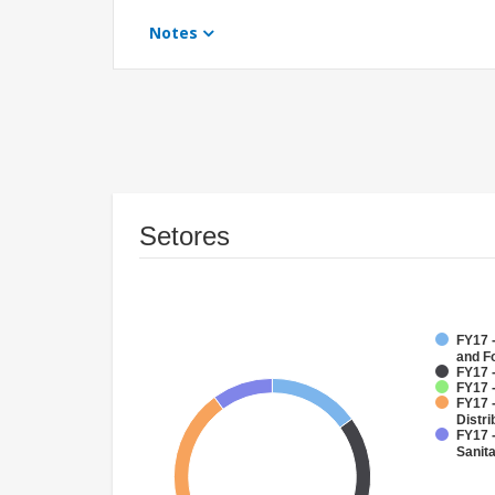
Notes
Setores
FY17 -
and F
FY17 
FY17 
FY17 
Distri
FY17 
Sanit