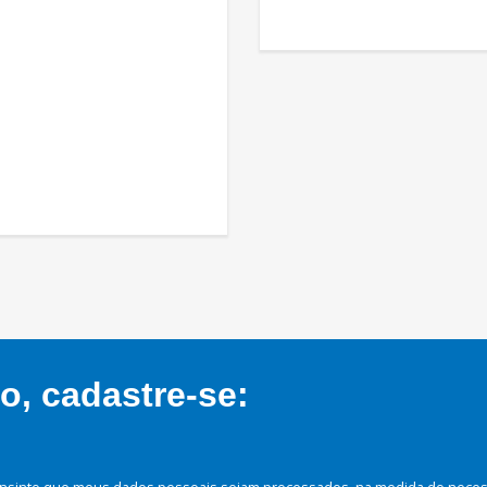
, cadastre-se:
nsinto que meus dados pessoais sejam processados, na medida do necessá