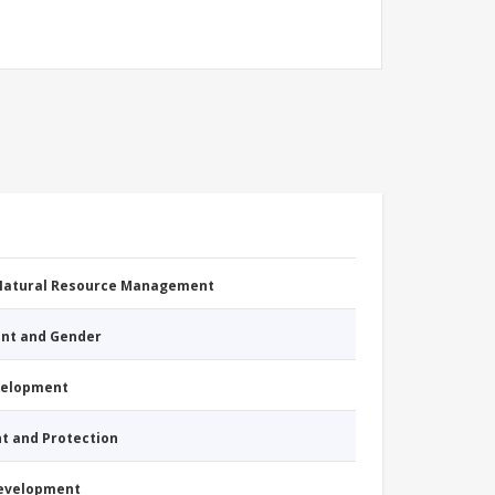
 Natural Resource Management
nt and Gender
evelopment
nt and Protection
Development