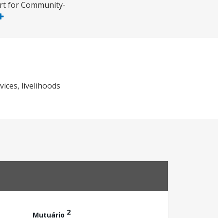
ort for Community‐
ices, livelihoods
2
Mutuário