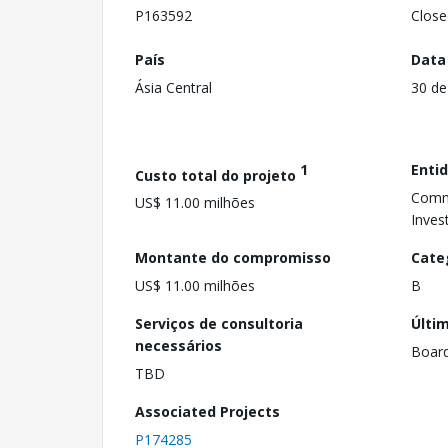
P163592
Close
País
Data
Ásia Central
30 de
1
Enti
Custo total do projeto
Comm
US$ 11.00 milhões
Inves
Montante do compromisso
Cate
US$ 11.00 milhões
B
Serviços de consultoria
Últi
necessários
Boar
TBD
Associated Projects
P174285