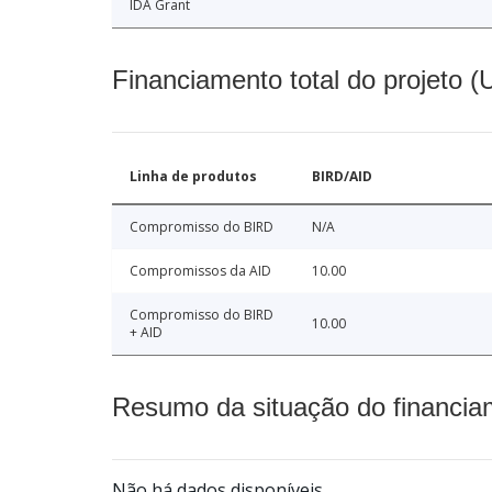
IDA Grant
Financiamento total do projeto 
Linha de produtos
BIRD/AID
Compromisso do BIRD
N/A
Compromissos da AID
10.00
Compromisso do BIRD
10.00
+ AID
Resumo da situação do financia
Não há dados disponíveis