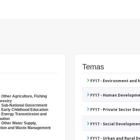
Temas
FY17 - Environment and
FY17 - Human Developme
 Other Agriculture, Fishing
orestry
- Sub-National Government
FY17 - Private Sector D
- Early Childhood Education
- Energy Transmission and
bution
- Other Water Supply,
FY17 - Social Developme
ation and Waste Management
FY17 - Urban and Rural 