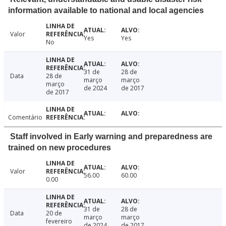
information available to national and local agencies
Valor
Yes
Yes
No
31 de
28 de
Data
28 de
março
março
março
de 2024
de 2017
de 2017
Comentário
Staff involved in Early warning and preparedness are
trained on new procedures
Valor
56.00
60.00
0.00
31 de
28 de
Data
20 de
março
março
fevereiro
de 2024
de 2017