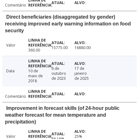
Comentário
Direct beneficiaries (disaggregated by gender)
receiving improved early warning information on food
security
Valor
15775.00
16880.00
360.00
6 de
17 de
Data
10 de
outubro
janeiro
maio de
de 2023
de 2025
2018
Comentário
Improvement in forecast skills (of 24-hour public
weather forecast for mean temperature and
precipitation)
Valor
25%
66.16%