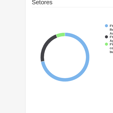
Setores
FY
Re
Ac
FY
Ag
FY
co
bu