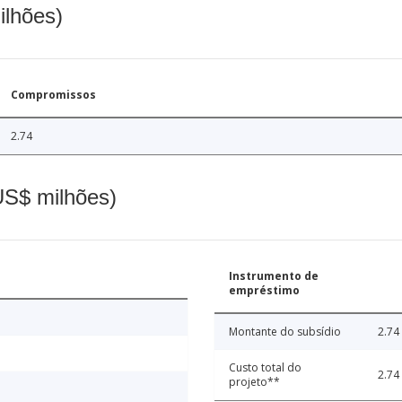
ilhões)
Compromissos
2.74
(US$ milhões)
Instrumento de
empréstimo
Montante do subsídio
2.74
Custo total do
2.74
projeto**