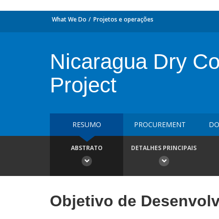
What We Do
Projetos e operações
Nicaragua Dry Corr
Project
RESUMO
PROCUREMENT
DO
ABSTRATO
DETALHES PRINCIPAIS
Objetivo de Desenvol