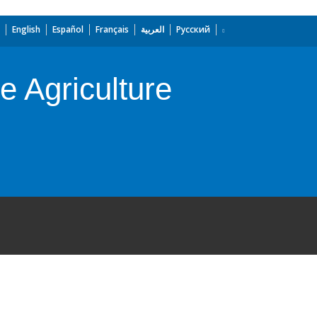
English
Español
Français
العربية
Русский
e Agriculture