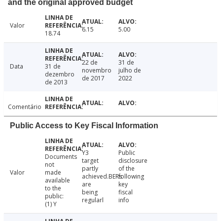
and the original approved budget
Valor
6.15
5.00
18.74
22 de
31 de
Data
31 de
novembro
julho de
dezembro
de 2017
2022
de 2013
Comentário
Public Access to Key Fiscal Information
Y3
Public
Documents
target
disclosure
not
partly
of the
Valor
made
achieved.BERs
following
available
are
key
to the
being
fiscal
public:
regularl
info
(1) Y