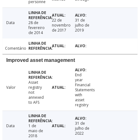
personne
22 de
31 de
Data
28 de
novembro
julho de
fevereiro
de 2017
2019
de 2014
Comentário
Improved asset management
End
year
Asset
Financial
Valor
registry
Statements
not
with
annexed
asset
to AFS
registry
31 de
Data
1 de
julho de
maio de
2022
2018