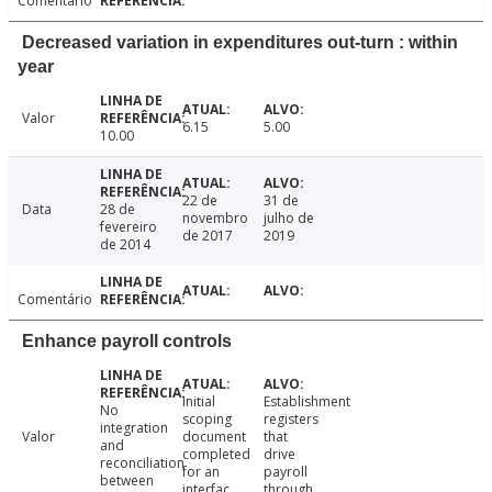
Comentário
Decreased variation in expenditures out-turn : within
year
Valor
6.15
5.00
10.00
22 de
31 de
Data
28 de
novembro
julho de
fevereiro
de 2017
2019
de 2014
Comentário
Enhance payroll controls
Initial
Establishment
No
scoping
registers
integration
Valor
document
that
and
completed
drive
reconciliation
for an
payroll
between
interfac
through