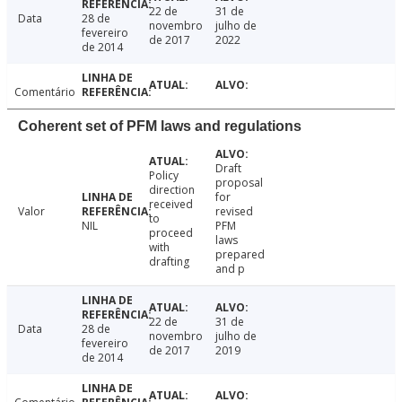
22 de
31 de
Data
28 de
novembro
julho de
fevereiro
de 2017
2022
de 2014
Comentário
Coherent set of PFM laws and regulations
Draft
Policy
proposal
direction
for
received
Valor
revised
to
NIL
PFM
proceed
laws
with
prepared
drafting
and p
22 de
31 de
Data
28 de
novembro
julho de
fevereiro
de 2017
2019
de 2014