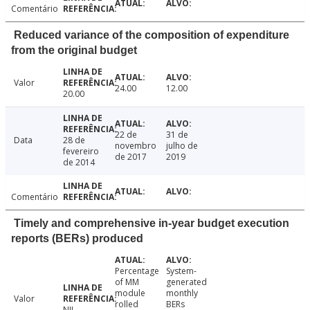
Comentário
Reduced variance of the composition of expenditure
from the original budget
Valor
24.00
12.00
20.00
22 de
31 de
Data
28 de
novembro
julho de
fevereiro
de 2017
2019
de 2014
Comentário
Timely and comprehensive in-year budget execution
reports (BERs) produced
Percentage
System-
of MM
generated
module
monthly
Valor
rolled
BERs
NIL