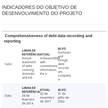
INDICADORES DO OBJETIVO DE
DESENVOLVIMENTO DO PROJETO
Comprehensiveness of debt data recording and
reporting
Domestic
and
Annual
Achieved.BERs
foreign
statement
with
Valor
debt
of debt
commitment
records
covering
information,
are
domestic
the a
complete,
and ext
in
22 de
31 de
Data
28 de
novembro
julho de
fevereiro
de 2017
2022
de 2014