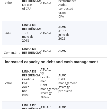
Performance
Valor
No use
Audits
of CPA
conducted
using
CPA
31 de
Data
1 de
julho de
maio de
2022
2018
Comentário
Increased capacity on debt and cash management
Y3
results
Credible
Debt
met.
Valor
DMS
management
Debt
does
strategy
management
not
produced
strategy
exist.
exists.