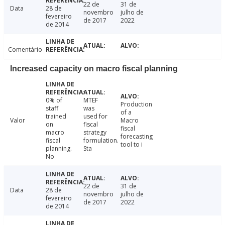
22 de
31 de
Data
28 de
novembro
julho de
fevereiro
de 2017
2022
de 2014
Comentário
Increased capacity on macro fiscal planning
0% of
MTEF
Production
staff
was
of a
trained
used for
Valor
Macro
on
fiscal
fiscal
macro
strategy
forecasting
fiscal
formulation.
tool to i
planning.
Sta
No
22 de
31 de
Data
28 de
novembro
julho de
fevereiro
de 2017
2022
de 2014