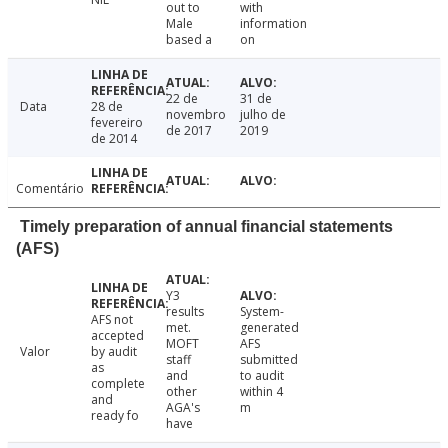
out to
with
Male
information
based a
on
22 de
31 de
Data
28 de
novembro
julho de
fevereiro
de 2017
2019
de 2014
Comentário
Timely preparation of annual financial statements
(AFS)
Y3
results
System-
AFS not
met.
generated
accepted
MOFT
AFS
Valor
by audit
staff
submitted
as
and
to audit
complete
other
within 4
and
AGA's
m
ready fo
have