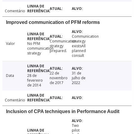
Comentário
Improved communication of PFM reforms
Communication
Communication
strategy
Valor
No PFM
strategy
existsAll
communication
prepared.
planned
strategy
consult
22 de
31 de
Data
28 de
novembro
julho de
fevereiro
de 2017
2022
de 2014
Comentário
Inclusion of CPA techniques in Performance Audit
Two
pilot