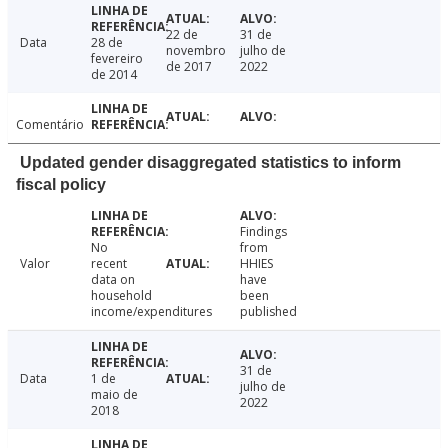
22 de
31 de
Data
28 de
novembro
julho de
fevereiro
de 2017
2022
de 2014
Comentário
Updated gender disaggregated statistics to inform
fiscal policy
Findings
No
from
Valor
recent
HHIES
data on
have
household
been
income/expenditures
published
31 de
Data
1 de
julho de
maio de
2022
2018