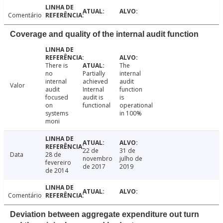
Comentário
Coverage and quality of the internal audit function
There is
The
no
Partially
internal
internal
achieved
audit
Valor
audit
Internal
function
focused
audit is
is
on
functional
operational
systems
in 100%
moni
22 de
31 de
Data
28 de
novembro
julho de
fevereiro
de 2017
2019
de 2014
Comentário
Deviation between aggregate expenditure out turn