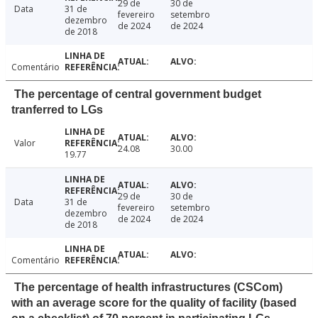
29 de
30 de
Data
31 de
fevereiro
setembro
dezembro
de 2024
de 2024
de 2018
Comentário
The percentage of central government budget
tranferred to LGs
Valor
24.08
30.00
19.77
29 de
30 de
Data
31 de
fevereiro
setembro
dezembro
de 2024
de 2024
de 2018
Comentário
The percentage of health infrastructures (CSCom)
with an average score for the quality of facility (based