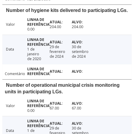
Number of hygiene kits delivered to participating LGs.
Valor
204.00
204.00
0.00
29 de
30 de
Data
1 de
fevereiro
setembro
janeiro
de 2024
de 2024
de 2020
Comentário
Number of operational municipal crisis monitoring
units in participating LGs.
Valor
67.00
67.00
0.00
29 de
30 de
Data
1 de
fevereiro
setembro