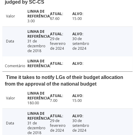
judged by SC-CS
Valor
67.60
15.00
3.00
29 de
30 de
Data
31 de
fevereiro
setembro
dezembro
de 2024
de 2024
de 2018
Comentário
Time it takes to notify LGs of their budget allocation
from the approval of the national budget
Valor
7.00
15.00
180.00
29 de
30 de
Data
31 de
fevereiro
setembro
dezembro
de 2024
de 2024
de 2018