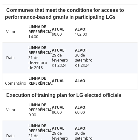
Communes that meet the conditions for access to
performance-based grants in participating LGs
Valor
98.00
102.00
14.00
29 de
30 de
Data
31 de
fevereiro
setembro
dezembro
de 2024
de 2024
de 2018
Comentário
Execution of training plan for LG elected officials
Valor
90.00
60.00
0.00
29 de
30 de
Data
31 de
fevereiro
setembro