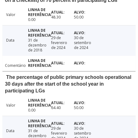
on a checklist) of 70 percent in participating LGs
Valor
48.30
50.00
0.00
29 de
30 de
Data
31 de
fevereiro
setembro
dezembro
de 2024
de 2024
de 2018
Comentário
The percentage of public primary schools operational
30 days after the start of the school year in
participating LGs
Valor
64.40
50.00
0.00
29 de
30 de
Data
31 de
fevereiro
setembro
dezembro