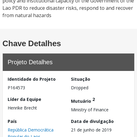
policy and institutional capacity of the Government of the
Lao PDR to reduce disaster risks, respond to and recover
from natural hazards
Chave Detalhes
Projeto Detalhes
Identidade do Projeto
Situação
P164573
Dropped
Líder da Equipe
2
Mutuário
Henrike Brecht
Ministry of Finance
País
Data de divulgação
República Democrática
21 de junho de 2019
Popular do Laos