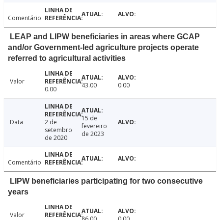
Comentário
LEAP and LIPW beneficiaries in areas where GCAP
and/or Government-led agriculture projects operate
referred to agricultural activities
Valor
43.00
0.00
0.00
15 de
Data
2 de
fevereiro
setembro
de 2023
de 2020
Comentário
LIPW beneficiaries participating for two consecutive
years
Valor
86.00
0.00