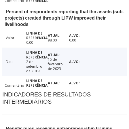
Comentário
Percent of respondents reporting that the assets (sub-
projects) created through LIPW improved their
livelihoods
Valor
98.00
0.00
0.00
15 de
Data
2 de
fevereiro
setembro
de 2023
de 2019
Comentário
INDICADORES DE RESULTADOS
INTERMEDIÁRIOS
Beneficiaires receiving entrepreneurship training