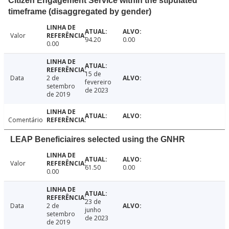
Citizen Engagement Service within the stipulated
timeframe (disaggregated by gender)
Valor
94.20
0.00
0.00
15 de
Data
2 de
fevereiro
setembro
de 2023
de 2019
Comentário
LEAP Beneficiaires selected using the GNHR
Valor
61.50
0.00
0.00
23 de
Data
2 de
junho
setembro
de 2023
de 2019