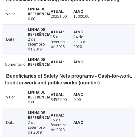
Valor
20351.00
15000.00
0.00
15 de
24 de
Data
2 de
fevereiro
julho de
setembro
de 2023
2020
de 2019
Comentário
Beneficiaries of Safety Nets programs - Cash-for-work,
food-for-work and public works (number)
Valor
34579.00
0.00
0.00
15 de
Data
2 de
fevereiro
setembro
de 2023
de 2019