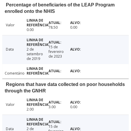
Percentage of beneficiaries of the LEAP Program
enrolled onto the NHIS
Valor
78.50
0.00
0.00
15 de
Data
2 de
fevereiro
setembro
de 2023
de 2019
Comentário
Regions that have data collected on poor households
through the GNHR
Valor
3.00
0.00
2.00
15 de
Data
2 de