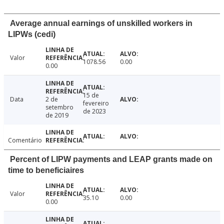
Average annual earnings of unskilled workers in
LIPWs (cedi)
Valor
1078.56
0.00
0.00
15 de
Data
2 de
fevereiro
setembro
de 2023
de 2019
Comentário
Percent of LIPW payments and LEAP grants made on
time to beneficiaires
Valor
35.10
0.00
0.00