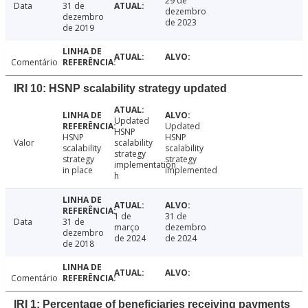
29 de
Data
31 de
dezembro
dezembro
de 2023
de 2019
Comentário
IRI 10: HSNP scalability strategy updated
Updated
Updated
HSNP
HSNP
HSNP
Valor
scalability
scalability
scalability
strategy
strategy
strategy
implementation
in place
implemented
h
1 de
31 de
Data
31 de
março
dezembro
dezembro
de 2024
de 2024
de 2018
Comentário
IRI 1: Percentage of beneficiaries receiving payments