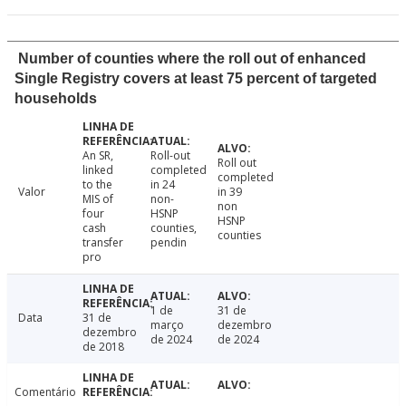
Number of counties where the roll out of enhanced
Single Registry covers at least 75 percent of targeted
households
An SR,
Roll-out
Roll out
linked
completed
completed
to the
in 24
Valor
in 39
MIS of
non-
non
four
HSNP
HSNP
cash
counties,
counties
transfer
pendin
pro
1 de
31 de
Data
31 de
março
dezembro
dezembro
de 2024
de 2024
de 2018
Comentário