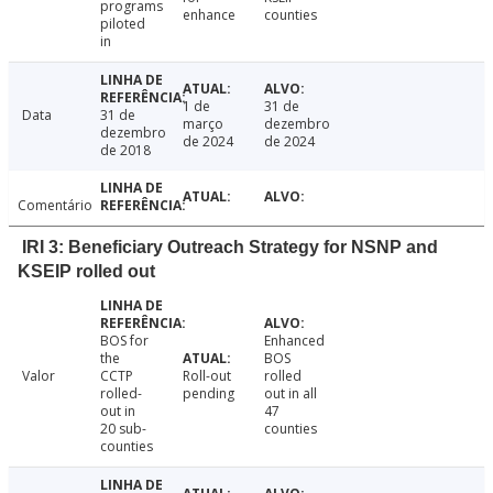
programs
enhance
counties
piloted
in
1 de
31 de
Data
31 de
março
dezembro
dezembro
de 2024
de 2024
de 2018
Comentário
IRI 3: Beneficiary Outreach Strategy for NSNP and
KSEIP rolled out
BOS for
Enhanced
the
BOS
Valor
CCTP
Roll-out
rolled
rolled-
pending
out in all
out in
47
20 sub-
counties
counties