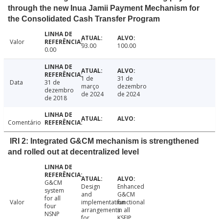
through the new Inua Jamii Payment Mechanism for
the Consolidated Cash Transfer Program
Valor
93.00
100.00
0.00
1 de
31 de
Data
31 de
março
dezembro
dezembro
de 2024
de 2024
de 2018
Comentário
IRI 2: Integrated G&CM mechanism is strengthened
and rolled out at decentralized level
G&CM
Design
Enhanced
system
and
G&CM
for all
Valor
implementation
functional
four
arrangements
in all
NSNP
for
KSEIP