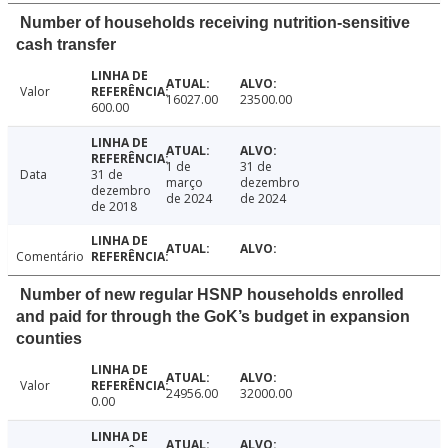
Number of households receiving nutrition-sensitive
cash transfer
Valor
16027.00
23500.00
600.00
1 de
31 de
Data
31 de
março
dezembro
dezembro
de 2024
de 2024
de 2018
Comentário
Number of new regular HSNP households enrolled
and paid for through the GoK’s budget in expansion
counties
Valor
24956.00
32000.00
0.00