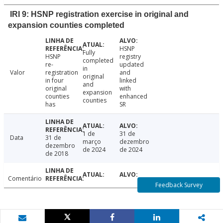
IRI 9: HSNP registration exercise in original and
expansion counties completed
HSNP
Fully
HSNP
registry
completed
re-
updated
in
Valor
registration
and
original
in four
linked
and
original
with
expansion
counties
enhanced
counties
has
SR
1 de
31 de
Data
31 de
março
dezembro
dezembro
de 2024
de 2024
de 2018
Comentário
Feedback Survey