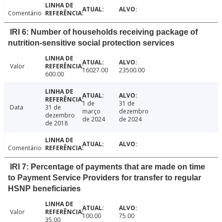
Comentário
IRI 6: Number of households receiving package of
nutrition-sensitive social protection services
Valor
16027.00
23500.00
600.00
1 de
31 de
Data
31 de
março
dezembro
dezembro
de 2024
de 2024
de 2018
Comentário
IRI 7: Percentage of payments that are made on time
to Payment Service Providers for transfer to regular
HSNP beneficiaries
Valor
100.00
75.00
35.00